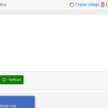
dica
Copiar código
L
Verificar!
lhorar sua