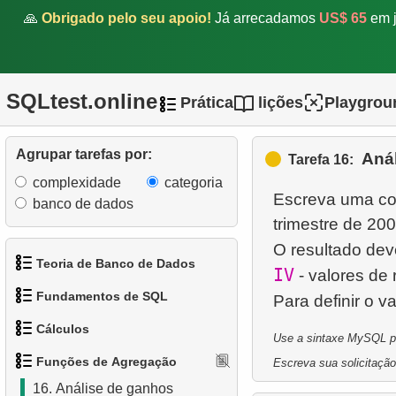
🙏
Obrigado pelo seu apoio!
Já arrecadamos
US$ 65
em j
10.
Encontre os clientes mais
gastadores
11.
Duração média de aluguel
SQLtest.online
Prática
lições
Playgrou
de filmes para cada cliente
12.
Analise o pagamento
Agrupar tarefas por:
Anál
Tarefa 16:
mensal
complexidade
categoria
Escreva uma con
banco de dados
13.
Encontre a distribuição de
trimestre de 200
filmes por loja
O resultado dev
Teoria de Banco de Dados
14.
Encontre funcionários
IV
- valores de 
valiosos
Fundamentos de SQL
Para definir o v
1.
O que é um Banco de
15.
Encontre a proporção
Cálculos
Dados?
Use a sintaxe MySQL par
1.
Obtenha os atores
salarial
Funções de Agregação
Escreva sua solicitação
2.
O que é SGBD?
1.
Calcule o perímetro do
2.
Organize os pinguins
16.
Análise de ganhos
círculo