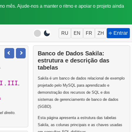
mo mês. Ajude-nos a manter o ritmo e apoiar o projeto ainda
⎆ Entrar
RU
EN
FR
ZH
Banco de Dados Sakila:
estrutura e descrição das
a
tabelas
Sakila é um banco de dados relacional de exemplo
I
III
,
,
projetado pelo MySQL para aprendizado e
demonstração dos recursos de SQL e dos
f
sistemas de gerenciamento de banco de dados
(SGBD).
 direito.
Esta página apresenta a estrutura das tabelas
Sakila, as colunas principais e as chaves usadas
em consultas SQL didáticas.