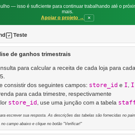
ulho — isso é suficiente para continuar trabalhando até o próxi
mais.
Apoiar o projeto →
✕
nd
Teste
ise de ganhos trimestrais
sulta para calcular a receita de cada loja para cad
5.
store_id
I
I
e consistir dos seguintes campos:
e
,
renda para cada trimestre, respectivamente
store_id
staf
alor
, use uma junção com a tabela
a escrever sua resposta. As descrições das tabelas são fornecidas no painel
 no campo abaixo e clique no botão "Verificar!"