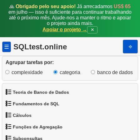
🙏
Obrigado pelo seu apoio!
Já arrecadamos
US$ 65
em julho — isso é suficiente para continuar trabalhando
22.
Encontre a distribuição de clientes por hora do dia
até o próximo mês. Ajude-nos a manter o ritmo e apoiar
o projeto ainda mais.
23.
Encontre filmes que nunca foram atrasados
Apoiar o projeto →
✕
24.
Encontre os filmes mais atrasados
SQLtest.online
⎆
☰
25.
Análise de desempenho da equipe
Agrupar tarefas por:
26.
Análise de popularidade de categorias
complexidade
categoria
banco de dados
27.
Problema de Lacunas e Ilhas
Teoria de Banco de Dados
28.
Encontrar clientes que viram os mesmos filmes
Fundamentos de SQL
1.
O que é um Banco de Dados?
29.
Obter uma lista de passageiros que não
Cálculos
embarcaram
1.
Obtenha os atores
2.
O que é SGBD?
Funções de Agregação
30.
Encontrar ocupação média de voos
1.
Calcule o perímetro do círculo
2.
Organize os pinguins
3.
O que é SGBDR?
Subconsultas