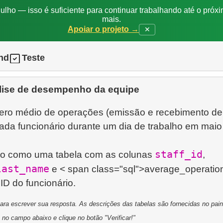
ulho — isso é suficiente para continuar trabalhando até o próxi
mais.
Apoiar o projeto →
✕
nd
Teste
lise de desempenho da equipe
ero médio de operações (emissão e recebimento de
cada funcionário durante um dia de trabalho em maio
staff_id
ado como uma tabela com as colunas
,
last_name
e < span class="sql">average_operatio
a escrever sua resposta. As descrições das tabelas são fornecidas no painel
 no campo abaixo e clique no botão "Verificar!"