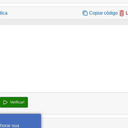
dica
Copiar código
L
Verificar!
lhorar sua