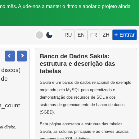
mo mês. Ajude-nos a manter o ritmo e apoiar o projeto ainda
⎆ Entrar
RU
EN
FR
ZH
Banco de Dados Sakila:
estrutura e descrição das
 discos)
tabelas
 de
Sakila é um banco de dados relacional de exemplo
projetado pelo MySQL para aprendizado e
demonstração dos recursos de SQL e dos
n_count
sistemas de gerenciamento de banco de dados
(SGBD).
Esta página apresenta a estrutura das tabelas
 direito.
Sakila, as colunas principais e as chaves usadas
em consultas SQL didáticas.