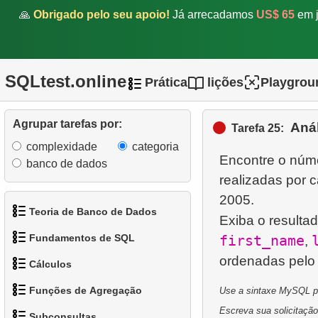
16.
Encontre a distribuição de
🙏
Obrigado pelo seu apoio!
Já arrecadamos
US$ 65
em j
filmes
17.
Encontre filmes que
estavam fora de estoque
SQLtest.online
Prática
lições
Playgrou
18.
Análise de pagamentos
Agrupar tarefas por:
Aná
Tarefa 25:
19.
Melhore a análise de
complexidade
categoria
pagamentos
Encontre o núm
banco de dados
realizadas por 
20.
Distribuição de clientes por
2005.
dia da semana
Teoria de Banco de Dados
Exiba o result
21.
Melhore a distribuição de
Fundamentos de SQL
first_name
,
1.
O que é um Banco de
clientes por dia da semana
Cálculos
Dados?
1.
Obtenha os atores
22.
Encontre a distribuição de
Funções de Agregação
Use a sintaxe MySQL par
2.
O que é SGBD?
1.
Calcule o perímetro do
clientes por hora do dia
2.
Organize os pinguins
Escreva sua solicitação
Subconsultas
círculo