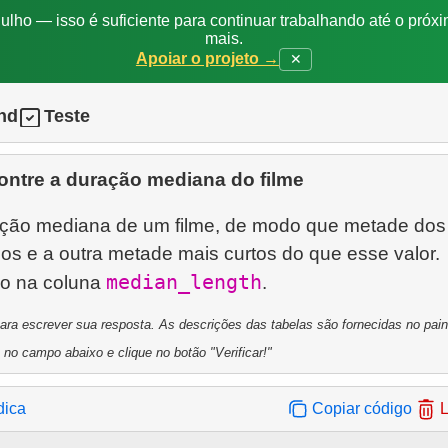
ulho — isso é suficiente para continuar trabalhando até o próxi
mais.
Apoiar o projeto →
✕
nd
Teste
ontre a duração mediana do filme
ção mediana de um filme, de modo que metade dos 
os e a outra metade mais curtos do que esse valor.
median_length
do na coluna
a escrever sua resposta. As descrições das tabelas são fornecidas no painel
 no campo abaixo e clique no botão "Verificar!"
dica
Copiar código
L