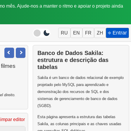
mo mês. Ajude-nos a manter o ritmo e apoiar o projeto ainda
⎆ Entrar
RU
EN
FR
ZH
Banco de Dados Sakila:
estrutura e descrição das
filmes
tabelas
Sakila é um banco de dados relacional de exemplo
projetado pelo MySQL para aprendizado e
demonstração dos recursos de SQL e dos
 direito.
sistemas de gerenciamento de banco de dados
(SGBD).
Esta página apresenta a estrutura das tabelas
impar editor
Sakila, as colunas principais e as chaves usadas
em consultas SQL didáticas.