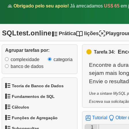
equipe
🙏
Obrigado pelo seu apoio!
Já arrecadamos
US$ 65
em j
26.
Análise de popularidade de
categorias
SQLtest.online
Prática
lições
Playgrou
27.
Problema de Lacunas e
Ilhas
Agrupar tarefas por:
Enc
Tarefa 34:
28.
Encontrar clientes que
complexidade
categoria
viram os mesmos filmes
Encontre a dura
banco de dados
sejam mais long
29.
Obter uma lista de
Envie o resulta
passageiros que não
Teoria de Banco de Dados
embarcaram
Use a sintaxe MySQL par
Fundamentos de SQL
1.
O que é um Banco de
Escreva sua solicitação
30.
Encontrar ocupação média
Cálculos
Dados?
de voos
1.
Obtenha os atores
Tutorial
Obter 
Funções de Agregação
2.
O que é SGBD?
31.
1.
Calcule o perímetro do
Encontrar ocupação de voo
2.
Organize os pinguins
1
Subconsultas
círculo
por tarifa