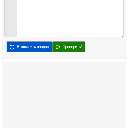
33.
Найти медианную сумму заказа
34.
Медианная продолжительность фильма
35.
Анализ длины клюва
Выполнить запрос
Проверить!
36.
Анализ длины плавника
37.
Самая частая совместная покупка
38.
Самые популярные товары
39.
Непокупающие клиенты
40.
Средняя задержка продаж
41.
Часто покупаемые пары товаров
42.
Процент продаж по категориям