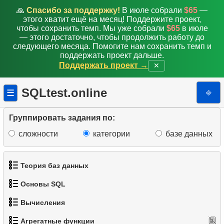
🙏
Спасибо за поддержку!
В июле собрали
$65
—
этого хватит ещё на месяц! Поддержите проект,
чтобы сохранить темп. Мы уже собрали
$65
в июле
— этого достаточно, чтобы продолжить работу до
следующего месяца. Помогите нам сохранить темп и
поддержать проект дальше.
Поддержать проект →
✕
SQLtest.online
⎆
☰
Группировать задания по:
сложности
категории
базе данных
Теория баз данных
1.
Средняя продолжительность фильма
Основы SQL
1.
Что такое база данных?
2.
Границы стоимости проката
Вычисления
1.
Получить список актёров
2.
Что такое DBMS?
3.
Среднее время аренды фильма
Агрегатные функции