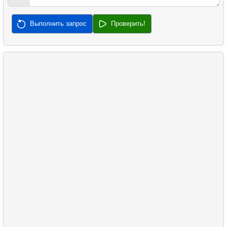
32.
Медианная зарплата
Выполнить запрос
Проверить!
33.
Найти медианную сумму заказа
34.
Медианная продолжительность фильма
35.
Анализ длины клюва
36.
Анализ длины плавника
37.
Самая частая совместная покупка
38.
Самые популярные товары
39.
Непокупающие клиенты
40.
Средняя задержка продаж
41.
Часто покупаемые пары товаров