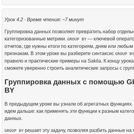
4.
Функции LAG, LEAD, FIRST_VALUE и LAST_VALU
2.
Написание эффективных SQL-запросов
3.
Временные таблицы
6.
CROSS JOIN - Декартово произведение
6.
Применение рекурсивных CTE
1.
Самый быстрый вариант перелета
2.
Практическое использование функций даты и вре
3.
Понимание методов оптимизации запросов
4.
Представления (VIEW)
7.
SELF JOIN - Соединение таблицы с самой собой
анализа данных
Урок 4.2 · Время чтения: ~7 минут
2.
Рассчитать среднюю заполняемость рейсов
5.
Как работает B-tree индекс
8.
Практические сценарии и методы использования 
Группировка данных позволяет превратить набор отдельн
3.
Карта мест в самолете
категоризованные метрики.
4.
Введение в SQL-индексы
— ключевой операто
GROUP BY
9.
Алгоритмы JOIN
отчетов, где нужны итоги по категориям, дням или любым
признакам. В этом уроке вы разберете синтаксис
10.
Операции над наборами данных
GROUP B
правило и практические примеры на Sakila. К концу урок
сможете уверенно строить аналитические запросы с груп
Группировка данных с помощью 
BY
В предыдущем уроке вы узнали об агрегатных функциях.
идем дальше: как применять эти функции к разным катег
данных.
решает эту задачу, позволяя разбить данные на 
GROUP BY