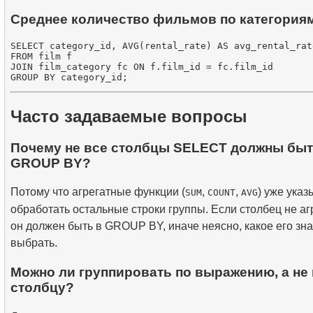
Среднее количество фильмов по категория
SELECT category_id, AVG(rental_rate) AS avg_rental_rate
FROM film f

JOIN film_category fc ON f.film_id = fc.film_id

Часто задаваемые вопросы
Почему не все столбцы SELECT должны быт
GROUP BY?
Потому что агрегатные функции (
,
,
) уже указ
SUM
COUNT
AVG
обработать остальные строки группы. Если столбец не аг
он должен быть в GROUP BY, иначе неясно, какое его зн
выбрать.
Можно ли группировать по выражению, а не 
столбцу?