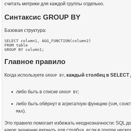
считать метрики для каждой группы отдельно.
Синтаксис GROUP BY
Базовая структура:
SELECT column1, AGG_FUNCTION(column2)

FROM table

Главное правило
Когда используете
,
каждый столбец в SELECT
GROUP BY
либо быть в списке
;
GROUP BY
либо быть обёрнут в агрегатную функцию (
,
SUM
COUNT
).
MAX
Это правило помогает избежать неоднозначности: SQL до
какое значение вернуть для столбца, если в группе нескол