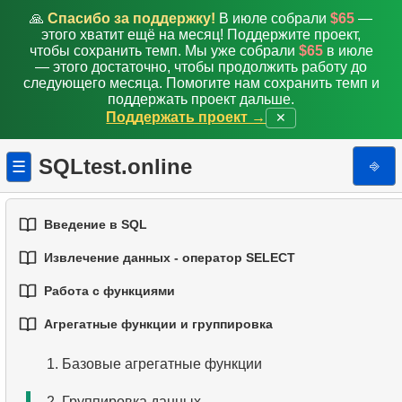
🙏
Спасибо за поддержку!
В июле собрали
$65
—
этого хватит ещё на месяц! Поддержите проект,
чтобы сохранить темп. Мы уже собрали
$65
в июле
— этого достаточно, чтобы продолжить работу до
следующего месяца. Помогите нам сохранить темп и
поддержать проект дальше.
Поддержать проект →
✕
SQLtest.online
⎆
☰
Введение в SQL
Извлечение данных - оператор SELECT
1.
Введение в базы данных
Работа с функциями
1.
Выборка данных из таблицы
2.
Типы баз данных
Агрегатные функции и группировка
1.
Встроенные функции SQL
2.
Фильтрация данных
3.
Концепции реляционных баз данных
1.
Базовые агрегатные функции
2.
Основные строковые функции
3.
Объединение нескольких условий
4.
Базовые типы данных
2.
Группировка данных