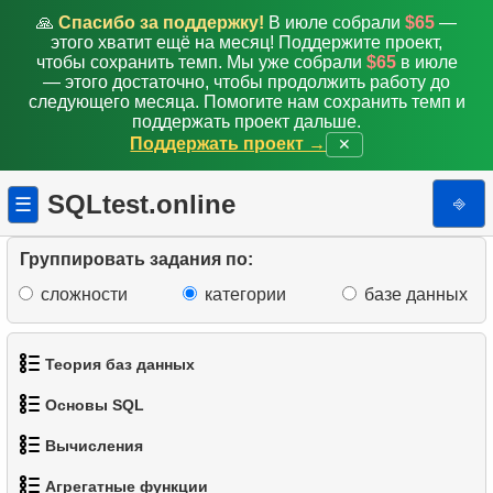
🙏
Спасибо за поддержку!
В июле собрали
$65
—
этого хватит ещё на месяц! Поддержите проект,
чтобы сохранить темп. Мы уже собрали
$65
в июле
— этого достаточно, чтобы продолжить работу до
следующего месяца. Помогите нам сохранить темп и
поддержать проект дальше.
Поддержать проект →
✕
SQLtest.online
⎆
☰
Группировать задания по:
сложности
категории
базе данных
Теория баз данных
Основы SQL
1.
Что такое база данных?
Вычисления
1.
Получить список актёров
2.
Что такое DBMS?
Агрегатные функции