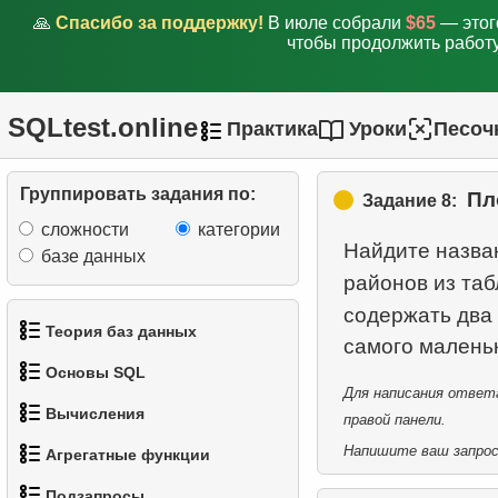
🙏
Спасибо за поддержку!
В июле собрали
$65
— этог
чтобы продолжить работу
SQLtest.online
Практика
Уроки
Песоч
Группировать задания по:
Пл
Задание 8:
сложности
категории
Найдите назва
базе данных
районов из та
содержать два
Теория баз данных
Основы SQL
1.
Что такое база данных?
Для написания ответа
Вычисления
1.
Извлечь геометрию как
правой панели.
1.
Получить список актёров
2.
Что такое DBMS?
текст
Напишите ваш запрос 
Агрегатные функции
1.
Вычислить длину
2.
Отсортируйте пингвинов
3.
Что такое RDBMS?
2.
Извлечь геометрию как
Подзапросы
окружности