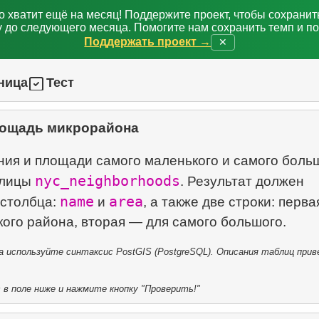
о хватит ещё на месяц! Поддержите проект, чтобы сохрани
 до следующего месяца. Помогите нам сохранить темп и п
Поддержать проект →
✕
ница
Тест
ощадь микрорайона
ния и площади самого маленького и самого боль
nyc_neighborhoods
блицы
. Результат должен
name
area
 столбца:
и
, а также две строки: перв
 используйте синтаксис PostGIS (PostgreSQL). Описания таблиц прив
в поле ниже и нажмите кнопку "Проверить!"