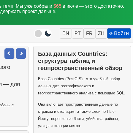
ть темп. Мы уже собрали
$65
в июле — этого достаточно,
оддержать проект дальше.
⎆ Войти
EN
PT
FR
ZH
База данных Countries:
структура таблиц и
шого
геопространственный обзор
База Countries (PostGIS) - это учебный набор
ая — для
данных для географического и
геопространственного анализа с помощью SQL.
Она включает пространственные данные по
едены в
странам и столицам, а также слои по Нью-
Йорку: переписные блоки, убийства, районы,
улицы и станции метро.