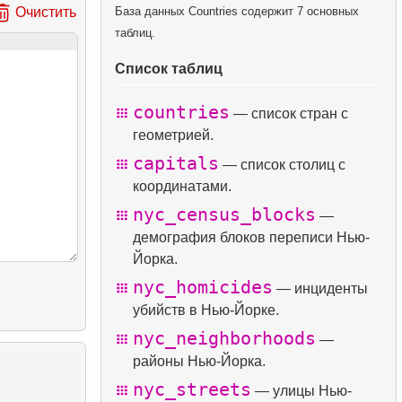
База данных Countries содержит 7 основных
Очистить
таблиц.
Список таблиц
countries
— список стран с
геометрией.
capitals
— список столиц с
координатами.
nyc_census_blocks
—
демография блоков переписи Нью-
Йорка.
nyc_homicides
— инциденты
убийств в Нью-Йорке.
nyc_neighborhoods
—
районы Нью-Йорка.
nyc_streets
— улицы Нью-