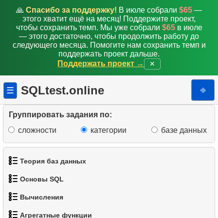
🙏
Спасибо за поддержку!
В июле собрали
$65
—
этого хватит ещё на месяц! Поддержите проект,
чтобы сохранить темп. Мы уже собрали
$65
в июле
— этого достаточно, чтобы продолжить работу до
следующего месяца. Помогите нам сохранить темп и
поддержать проект дальше.
Поддержать проект →
✕
SQLtest.online
⎆
☰
Группировать задания по:
сложности
категории
базе данных
Теория баз данных
Основы SQL
1.
Что такое база данных?
Вычисления
1.
Получить список актёров
2.
Что такое DBMS?
Агрегатные функции