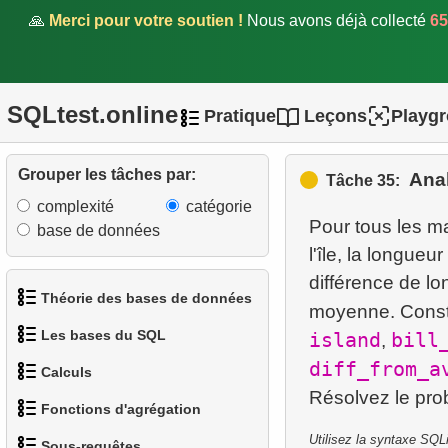
du personnel
🙏
Merci pour votre soutien !
Nous avons déjà collecté
65
26.
Analyse de popularité des
catégories
SQLtest.online
Pratique
Leçons
Playg
27.
Problème Gap & Islands
Grouper les tâches par:
28.
Clients ayant vu des films
Anal
Tâche 35:
communs
complexité
catégorie
Pour tous les m
base de données
29.
Passagers non-présentés
l'île, la longue
différence de l
30.
Occupation moyenne des
Théorie des bases de données
moyenne. Constr
vols
Les bases du SQL
island
bill
,
1.
Qu'est-ce qu'une base de
31.
Occupation par classe de
diff_from_a
Calculs
données ?
tarif
1.
Obtenir les acteurs
Fonctions d'agrégation
2.
Qu'est-ce qu'un SGBD ?
32.
1.
Calculer le périmètre d'un
Trouver le salaire médian
2.
Trier les manchots
Utilisez la syntaxe SQL
Sous-requêtes
cercle