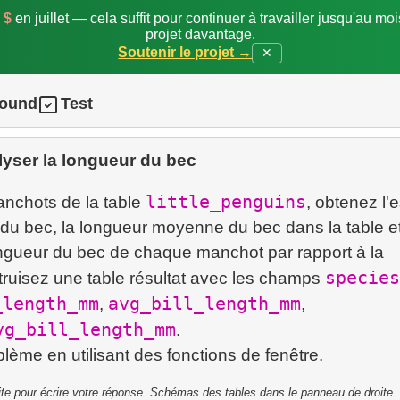
 $
en juillet — cela suffit pour continuer à travailler jusqu'au mo
projet davantage.
Soutenir le projet →
✕
round
Test
yser la longueur du bec
little_penguins
anchots de la table
, obtenez l'
ur du bec, la longueur moyenne du bec dans la table et
ongueur du bec de chaque manchot par rapport à la
species
uisez une table résultat avec les champs
_length_mm
avg_bill_length_mm
,
,
vg_bill_length_mm
.
ite pour écrire votre réponse. Schémas des tables dans le panneau de droite.