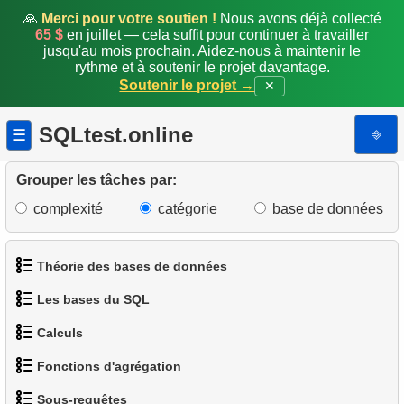
19.
Améliorer l'analyse des paiements
🙏
Merci pour votre soutien !
Nous avons déjà collecté
65 $
en juillet — cela suffit pour continuer à travailler
20.
Répartition des locations par jour de la semaine
jusqu'au mois prochain. Aidez-nous à maintenir le
rythme et à soutenir le projet davantage.
21.
Améliorer la répartition par jour de la semaine
Soutenir le projet →
✕
22.
Répartition des locations par tranche horaire
SQLtest.online
⎆
☰
23.
Films jamais en retard
Grouper les tâches par:
24.
Films les plus retardés
complexité
catégorie
base de données
25.
Analyse des performances du personnel
Théorie des bases de données
26.
Analyse de popularité des catégories
Les bases du SQL
1.
Qu'est-ce qu'une base de données ?
27.
Problème Gap & Islands
Calculs
1.
Obtenir les acteurs
2.
Qu'est-ce qu'un SGBD ?
28.
Clients ayant vu des films communs
Fonctions d'agrégation
1.
Calculer le périmètre d'un cercle
2.
Trier les manchots
3.
Qu'est-ce qu'un SGBDR ?
29.
Sous-requêtes
Passagers non-présentés