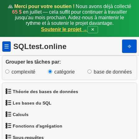
🙏
Merci pour votre soutien !
Nous avons déjà collecté
20.
Répartition des locations par jour de la semaine
65 $
en juillet — cela suffit pour continuer à travailler
jusqu'au mois prochain. Aidez-nous à maintenir le
rythme et à soutenir le projet davantage.
21.
Améliorer la répartition par jour de la semaine
Soutenir le projet →
✕
22.
Répartition des locations par tranche horaire
SQLtest.online
⎆
☰
23.
Films jamais en retard
Grouper les tâches par:
24.
Films les plus retardés
complexité
catégorie
base de données
25.
Analyse des performances du personnel
Théorie des bases de données
26.
Analyse de popularité des catégories
Les bases du SQL
27.
Problème Gap & Islands
1.
Qu'est-ce qu'une base de données ?
Calculs
1.
Obtenir les acteurs
28.
Clients ayant vu des films communs
2.
Qu'est-ce qu'un SGBD ?
Fonctions d'agrégation
1.
Calculer le périmètre d'un cercle
2.
Trier les manchots
29.
Passagers non-présentés
3.
Qu'est-ce qu'un SGBDR ?
Sous-requêtes