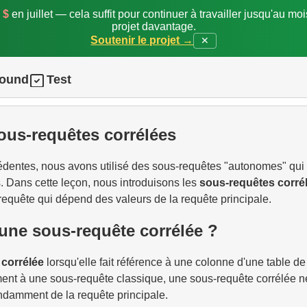
 $
en juillet — cela suffit pour continuer à travailler jusqu'au mo
projet davantage.
Soutenir le projet →
✕
round
Test
ous-requêtes corrélées
édentes, nous avons utilisé des sous-requêtes "autonomes" qui
. Dans cette leçon, nous introduisons les
sous-requêtes corré
equête qui dépend des valeurs de la requête principale.
une sous-requête corrélée ?
t
corrélée
lorsqu'elle fait référence à une colonne d'une table de
ment à une sous-requête classique, une sous-requête corrélée n
ndamment de la requête principale.