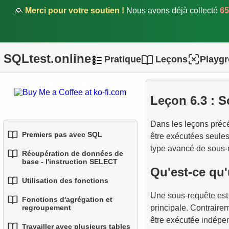
🙏
Merci pour votre soutien !
Nous avons déjà collecté
65
SQLtest.online
Pratique
Leçons
Playg
Soutenez le projet.
Leçon 6.3 : S
Dans les leçons préc
Premiers pas avec SQL
être exécutées seules
type avancé de sous-r
Récupération de données de
1.
Introduction aux bases de
base - l'instruction SELECT
Qu'est-ce qu'
données
Utilisation des fonctions
1.
Sélectionner des données
2.
Types de bases de
Une sous-requête es
d'une table
Fonctions d'agrégation et
1.
1.
données
Fonctions SQL intégrées
Introduction aux sous-
principale. Contraire
regroupement
requêtes
2.
Filtrage des données
être exécutée indépe
3.
2.
Concepts des bases
Fonctions de chaîne
Travailler avec plusieurs tables