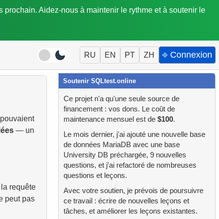
is prochain. Aidez-nous à maintenir le rythme et à soutenir le
⎆ Connexion
RU
EN
PT
ZH
Soutenir SQLtest.online
Ce projet n'a qu'une seule source de
financement : vos dons. Le coût de
 pouvaient
maintenance mensuel est de
$100
.
lées
— un
Le mois dernier, j'ai ajouté une nouvelle base
de données MariaDB avec une base
University DB préchargée, 9 nouvelles
questions, et j'ai refactoré de nombreuses
questions et leçons.
 la requête
Avec votre soutien, je prévois de poursuivre
e peut pas
ce travail : écrire de nouvelles leçons et
tâches, et améliorer les leçons existantes.