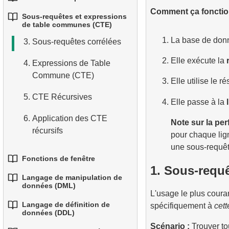
1.
Fonctions d'agrégation de
2.
relationnelles
courantes
Sous-requêtes dans la
3.
Combiner plusieurs
Comment ça fonctio
base
Sous-requêtes et expressions
1.
Fondamentaux des JOINs
clause WHERE
conditions
de table communes (CTE)
4.
3.
Types de données de base
Fonctions mathématiques
en SQL
2.
Regrouper les données
La base de donn
3.
Sous-requêtes corrélées
courantes
4.
Alias de colonnes
5.
Comprendre les valeurs
2.
INNER JOIN — Combiner
3.
Filtrer les données
Elle exécute la
4.
4.
NULL en SQL
Fonctions de date et
Expressions de Table
5.
Trier les résultats
les lignes correspondantes
groupées
d’heure
Commune (CTE)
Elle utilise le r
6.
Aperçu du SQL
6.
Limiter les résultats avec
3.
LEFT JOIN — Inclure
4.
Agrégation conditionnelle
5.
5.
Opérateur conditionnel
CTE Récursives
LIMIT et OFFSET
toutes les lignes de la table
Elle passe à la
5.
Agrégation avancée
de gauche
6.
Application des CTE
7.
Tout combiner : WHERE,
Note sur la pe
récursifs
ORDER BY et LIMIT
4.
RIGHT JOIN — Inclure tous
pour chaque lign
les enregistrements de la
une sous-requêt
table de droite
Fonctions de fenêtre
1. Sous-requ
Langage de manipulation de
5.
FULL OUTER JOIN — Tout
1.
Fonctions de fenêtre
données (DML)
combiner des deux tables
L'usage le plus coura
2.
Utiliser ROW_NUMBER,
Langage de définition de
spécifiquement à
cett
1.
L'instruction INSERT INTO
données (DDL)
6.
CROSS JOIN — Le produit
RANK, DENSE_RANK et
cartésien
Scénario :
Trouver to
NTILE