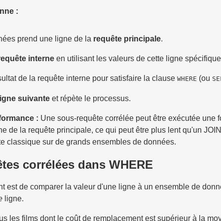
nne :
ées prend une ligne de la
requête principale
.
requête interne
en utilisant les valeurs de cette ligne spécifique
ésultat de la requête interne pour satisfaire la clause
(ou
WHERE
SE
ligne suivante
et répète le processus.
rformance :
Une sous-requête corrélée peut être exécutée une f
e de la requête principale, ce qui peut être plus lent qu'un JOI
e classique sur de grands ensembles de données.
êtes corrélées dans WHERE
nt est de comparer la valeur d'une ligne à un ensemble de donn
e
ligne.
us les films dont le coût de remplacement est supérieur à la m