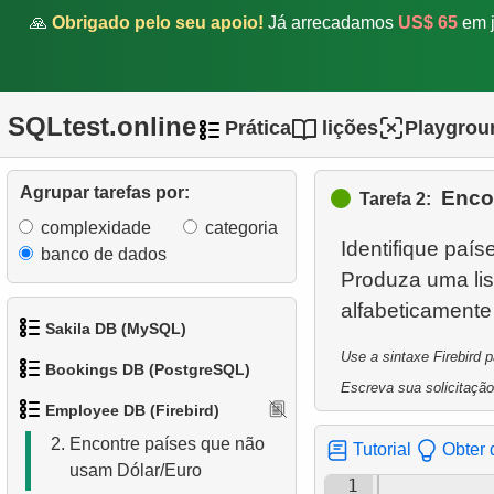
🙏
Obrigado pelo seu apoio!
Já arrecadamos
US$ 65
em j
SQLtest.online
Prática
lições
Playgrou
Agrupar tarefas por:
Enco
Tarefa 2:
complexidade
categoria
Identifique paí
banco de dados
Produza uma li
Sakila DB (MySQL)
Use a sintaxe Firebird 
Bookings DB (PostgreSQL)
1.
Obtenha os atores
Escreva sua solicitação
1.
Exibir departamentos
Employee DB (Firebird)
1.
Obter dados de aeroportos
2.
Obtenha a lista de nomes
2.
Encontre países que não
Tutorial
Obter 
de atores
usam Dólar/Euro
2.
Obter uma lista de
1