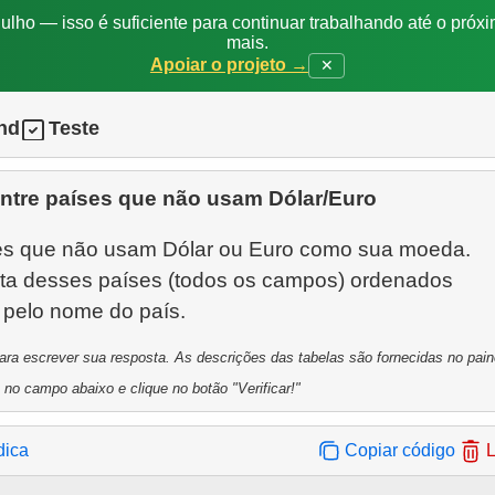
ulho — isso é suficiente para continuar trabalhando até o próxi
mais.
Apoiar o projeto →
✕
nd
Teste
ntre países que não usam Dólar/Euro
ses que não usam Dólar ou Euro como sua moeda.
sta desses países (todos os campos) ordenados
para escrever sua resposta. As descrições das tabelas são fornecidas no painel
 no campo abaixo e clique no botão "Verificar!"
dica
Copiar código
L