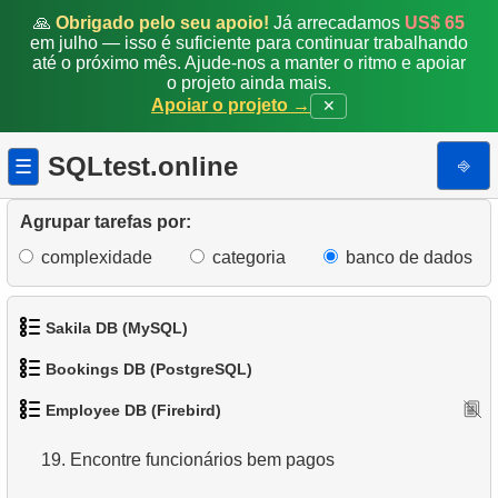
🙏
Obrigado pelo seu apoio!
Já arrecadamos
US$ 65
11.
Funcionários envolvidos no projeto
em julho — isso é suficiente para continuar trabalhando
até o próximo mês. Ajude-nos a manter o ritmo e apoiar
o projeto ainda mais.
12.
Relatório de disponibilidade de pessoal
Apoiar o projeto →
✕
13.
Criar uma lista telefônica
SQLtest.online
⎆
☰
14.
Encontre todos os clientes com pedidos não
enviados
Agrupar tarefas por:
complexidade
categoria
banco de dados
15.
Encontre o número de funcionários
16.
Encontre funcionários altamente pagos
Sakila DB (MySQL)
17.
Encontre funcionários por data de contratação
Bookings DB (PostgreSQL)
1.
Obtenha os atores
18.
Employee DB (Firebird)
Obtenha a lista de funcionários altamente pagos
1.
Obter dados de aeroportos
2.
Obtenha a lista de nomes de atores
19.
Encontre funcionários bem pagos
2.
Obter uma lista de aeroportos
3.
Lista de filmes ordenada