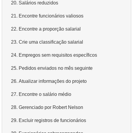
20.
Salários reduzidos
3.
Encontrar aeronaves de longo alcance
4.
Obtenha os primeiros 10 filmes em ordem alfabética
21.
Encontre funcionários valiosos
4.
Encontrar aeronaves Boeing
5.
Obtenha a terceira página da lista de filmes
22.
Encontre a proporção salarial
5.
Voos de Domodedovo
6.
Obtenha uma lista de filmes ordenada por vários
23.
Crie uma classificação salarial
campos
6.
Lista de aeronaves de Domodedovo
24.
Empregos sem requisitos específicos
7.
Obtenha o filme mais longo
7.
Obter Reservas por Data
25.
Pedidos enviados no mês seguinte
8.
Encontre filmes longos
8.
Análise de uso de aeronaves
26.
Atualizar informações do projeto
9.
Encontre comédias longas
9.
Tipos de Tarifas
27.
Encontre o salário médio
10.
Filmes clássicos
10.
Aeronaves sem Classe Executiva
28.
Gerenciado por Robert Nelson
11.
Atores com o nome Scarlett
11.
Aeronaves com condições tarifárias completas
29.
Excluir registros de funcionários
12.
Nomes duplicados de atores
12.
Obter contagens de assentos por classe