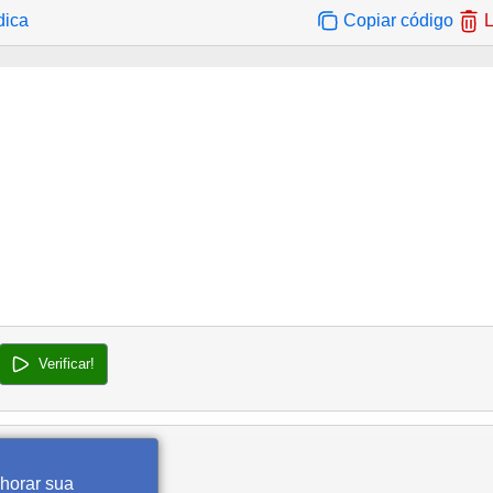
dica
Copiar código
L
Verificar!
lhorar sua