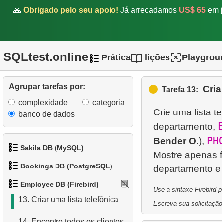
7.
Encontre o salário do
🙏
Obrigado pelo seu apoio!
Já arrecadamos
US$ 65
em j
funcionário
8.
Encontre funcionários com
SQLtest.online
salários altos
Prática
lições
Playgrou
9.
Funcionários com Salário
Agrupar tarefas por:
Cria
Acima da Média
Tarefa 13:
complexidade
categoria
10.
Encontre o departamento
Crie uma lista t
banco de dados
departamento,
11.
Funcionários envolvidos no
PH
Bender O.
),
projeto
Sakila DB (MySQL)
Mostre apenas f
12.
Relatório de
Bookings DB (PostgreSQL)
1.
Obtenha os atores
disponibilidade de pessoal
Employee DB (Firebird)
Use a sintaxe Firebird 
1.
Obter dados de aeroportos
2.
Obtenha a lista de nomes
13.
Criar uma lista telefônica
Escreva sua solicitação
de atores
2.
Obter uma lista de
14.
Encontre todos os clientes