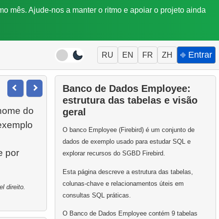
mo mês. Ajude-nos a manter o ritmo e apoiar o projeto ainda
⎆ Entrar
RU
EN
FR
ZH
Banco de Dados Employee:
estrutura das tabelas e visão
nome do
geral
 exemplo
O banco Employee (Firebird) é um conjunto de
dados de exemplo usado para estudar SQL e
e por
explorar recursos do SGBD Firebird.
Esta página descreve a estrutura das tabelas,
colunas-chave e relacionamentos úteis em
 direito.
consultas SQL práticas.
O Banco de Dados Employee contém 9 tabelas