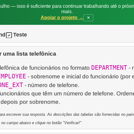
ulho — isso é suficiente para continuar trabalhando até o próxi
mais.
Apoiar o projeto →
✕
nd
Teste
r uma lista telefônica
DEPARTMENT
elefônica de funcionários no formato
- 
EMPLOYEE
- sobrenome e inicial do funcionário (por
ONE_EXT
- número de telefone.
uncionários que têm um número de telefone. Orden
para escrever sua resposta. As descrições das tabelas são fornecidas no painel
 no campo abaixo e clique no botão "Verificar!"