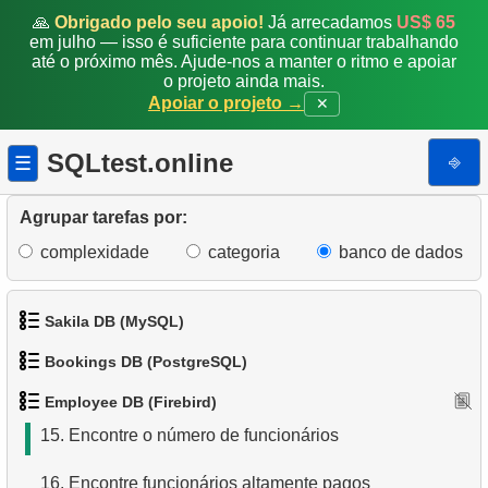
🙏
Obrigado pelo seu apoio!
Já arrecadamos
US$ 65
7.
Encontre o salário do funcionário
em julho — isso é suficiente para continuar trabalhando
até o próximo mês. Ajude-nos a manter o ritmo e apoiar
8.
Encontre funcionários com salários altos
o projeto ainda mais.
Apoiar o projeto →
✕
9.
Funcionários com Salário Acima da Média
SQLtest.online
⎆
☰
10.
Encontre o departamento
11.
Funcionários envolvidos no projeto
Agrupar tarefas por:
complexidade
categoria
banco de dados
12.
Relatório de disponibilidade de pessoal
13.
Criar uma lista telefônica
Sakila DB (MySQL)
14.
Encontre todos os clientes com pedidos não
Bookings DB (PostgreSQL)
1.
Obtenha os atores
enviados
Employee DB (Firebird)
1.
Obter dados de aeroportos
2.
Obtenha a lista de nomes de atores
15.
Encontre o número de funcionários
2.
Obter uma lista de aeroportos
3.
Lista de filmes ordenada
16.
Encontre funcionários altamente pagos