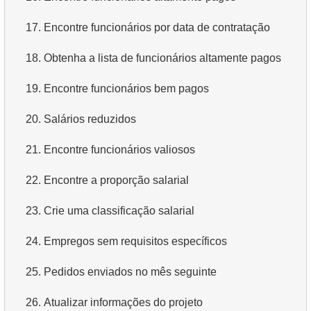
3.
Encontrar aeronaves de longo alcance
4.
Obtenha os primeiros 10 filmes em ordem alfabética
17.
Encontre funcionários por data de contratação
4.
Encontrar aeronaves Boeing
5.
Obtenha a terceira página da lista de filmes
18.
Obtenha a lista de funcionários altamente pagos
5.
Voos de Domodedovo
6.
Obtenha uma lista de filmes ordenada por vários
19.
Encontre funcionários bem pagos
campos
6.
Lista de aeronaves de Domodedovo
20.
Salários reduzidos
7.
Obtenha o filme mais longo
7.
Obter Reservas por Data
21.
Encontre funcionários valiosos
8.
Encontre filmes longos
8.
Análise de uso de aeronaves
22.
Encontre a proporção salarial
9.
Encontre comédias longas
9.
Tipos de Tarifas
23.
Crie uma classificação salarial
10.
Filmes clássicos
10.
Aeronaves sem Classe Executiva
24.
Empregos sem requisitos específicos
11.
Atores com o nome Scarlett
11.
Aeronaves com condições tarifárias completas
25.
Pedidos enviados no mês seguinte
12.
Nomes duplicados de atores
12.
Obter contagens de assentos por classe
26.
Atualizar informações do projeto