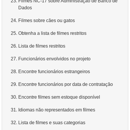
23.
Filmes NC-17 sobre Administração de Banco de
Dados
4.
Como os dados são estruturados em um banco de
dados relacional?
24.
Filmes sobre cães ou gatos
5.
O que é ACID?
25.
Obtenha a lista de filmes restritos
6.
O que é SQL?
26.
Lista de filmes restritos
7.
O que é um subconjunto da linguagem SQL?
27.
Funcionários envolvidos no projeto
8.
O que são comandos DDL?
28.
Encontre funcionários estrangeiros
9.
O que são comandos DQL?
29.
Encontre funcionários por data de contratação
10.
Quais são os comandos DML?
30.
Encontre filmes sem estoque disponível
11.
O que é índice em SQL?
31.
Idiomas não representados em filmes
12.
Usando o índice
32.
Lista de filmes e suas categorias