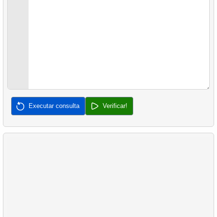
30.
Encontrar ocupação média de voos
31.
Encontrar ocupação de voo por tarifa
32.
Encontre o salário médio
33.
Encontre o valor médio do pedido
34.
Encontre a duração mediana do filme
Executar consulta
Verificar!
35.
Analisar o comprimento da nadadeira
36.
Analisar o comprimento do bico
37.
Compra em Conjunto Mais Frequente
38.
Produtos mais populares
39.
Não está comprando clientes