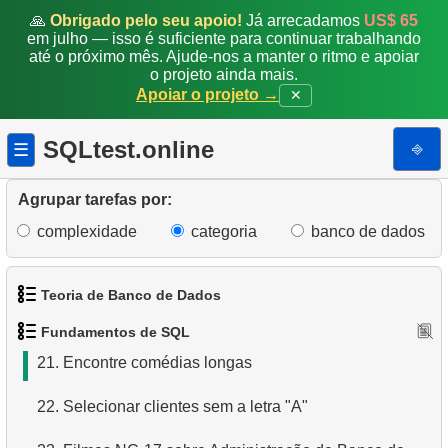
campos
🙏
Obrigado pelo seu apoio!
Já arrecadamos
US$ 65
em julho — isso é suficiente para continuar trabalhando
14.
Obtenha o filme mais longo
até o próximo mês. Ajude-nos a manter o ritmo e apoiar
o projeto ainda mais.
Apoiar o projeto →
✕
15.
Encontre filmes longos
16.
Encontre membros da equipe por condição
SQLtest.online
⎆
☰
17.
Encontre clientes ativos
Agrupar tarefas por:
18.
Atores com o nome Scarlett
complexidade
categoria
banco de dados
19.
Encontre nomes de filmes por descrição
Teoria de Banco de Dados
20.
Obtenha a lista ordenada de filmes com condição
Fundamentos de SQL
1.
O que é um Banco de Dados?
21.
Encontre comédias longas
2.
O que é SGBD?
22.
Selecionar clientes sem a letra "A"
3.
O que é SGBDR?