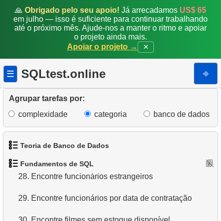
🙏
Obrigado pelo seu apoio!
Já arrecadamos
US$ 65
21.
Encontre comédias longas
em julho — isso é suficiente para continuar trabalhando
até o próximo mês. Ajude-nos a manter o ritmo e apoiar
22.
Selecionar clientes sem a letra "A"
o projeto ainda mais.
Apoiar o projeto →
✕
23.
Filmes NC-17 sobre Administração de Banco de
Dados
SQLtest.online
⎆
☰
24.
Filmes sobre cães ou gatos
Agrupar tarefas por:
25.
Obtenha a lista de filmes restritos
complexidade
categoria
banco de dados
26.
Lista de filmes restritos
Teoria de Banco de Dados
27.
Funcionários envolvidos no projeto
Fundamentos de SQL
1.
O que é um Banco de Dados?
28.
Encontre funcionários estrangeiros
2.
O que é SGBD?
29.
Encontre funcionários por data de contratação
3.
O que é SGBDR?
30.
Encontre filmes sem estoque disponível