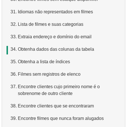
4.
Como os dados são estruturados em um banco de
31.
Idiomas não representados em filmes
dados relacional?
32.
Lista de filmes e suas categorias
5.
O que é ACID?
33.
Extraia endereço e domínio do email
6.
O que é SQL?
34.
Obtenha dados das colunas da tabela
7.
O que é um subconjunto da linguagem SQL?
35.
Obtenha a lista de índices
8.
O que são comandos DDL?
36.
Filmes sem registros de elenco
9.
O que são comandos DQL?
37.
Encontre clientes cujo primeiro nome é o
10.
Quais são os comandos DML?
sobrenome de outro cliente
11.
O que é índice em SQL?
38.
Encontre clientes que se encontraram
12.
Usando o índice
39.
Encontre filmes que nunca foram alugados