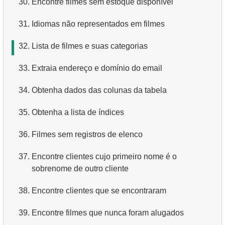
30.
Encontre filmes sem estoque disponível
4.
Como os dados são estruturados em um banco de
31.
Idiomas não representados em filmes
dados relacional?
32.
Lista de filmes e suas categorias
5.
O que é ACID?
33.
Extraia endereço e domínio do email
6.
O que é SQL?
34.
Obtenha dados das colunas da tabela
7.
O que é um subconjunto da linguagem SQL?
35.
Obtenha a lista de índices
8.
O que são comandos DDL?
36.
Filmes sem registros de elenco
9.
O que são comandos DQL?
37.
Encontre clientes cujo primeiro nome é o
10.
Quais são os comandos DML?
sobrenome de outro cliente
11.
O que é índice em SQL?
38.
Encontre clientes que se encontraram
12.
Usando o índice
39.
Encontre filmes que nunca foram alugados