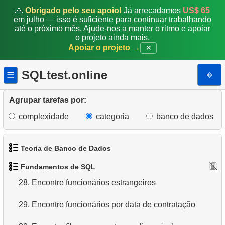
🙏
Obrigado pelo seu apoio!
Já arrecadamos
US$ 65
21.
Encontre comédias longas
em julho — isso é suficiente para continuar trabalhando
até o próximo mês. Ajude-nos a manter o ritmo e apoiar
o projeto ainda mais.
22.
Selecionar clientes sem a letra "A"
Apoiar o projeto →
✕
23.
Filmes NC-17 sobre Administração de Banco de
Dados
SQLtest.online
⎆
☰
24.
Filmes sobre cães ou gatos
Agrupar tarefas por:
25.
Obtenha a lista de filmes restritos
complexidade
categoria
banco de dados
26.
Lista de filmes restritos
Teoria de Banco de Dados
27.
Funcionários envolvidos no projeto
Fundamentos de SQL
1.
O que é um Banco de Dados?
28.
Encontre funcionários estrangeiros
2.
O que é SGBD?
29.
Encontre funcionários por data de contratação
3.
O que é SGBDR?