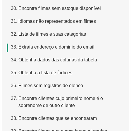
30.
Encontre filmes sem estoque disponível
4.
Como os dados são estruturados em um banco de
dados relacional?
31.
Idiomas não representados em filmes
5.
O que é ACID?
32.
Lista de filmes e suas categorias
6.
O que é SQL?
33.
Extraia endereço e domínio do email
7.
O que é um subconjunto da linguagem SQL?
34.
Obtenha dados das colunas da tabela
8.
O que são comandos DDL?
35.
Obtenha a lista de índices
9.
O que são comandos DQL?
36.
Filmes sem registros de elenco
10.
Quais são os comandos DML?
37.
Encontre clientes cujo primeiro nome é o
sobrenome de outro cliente
11.
O que é índice em SQL?
38.
Encontre clientes que se encontraram
12.
Usando o índice