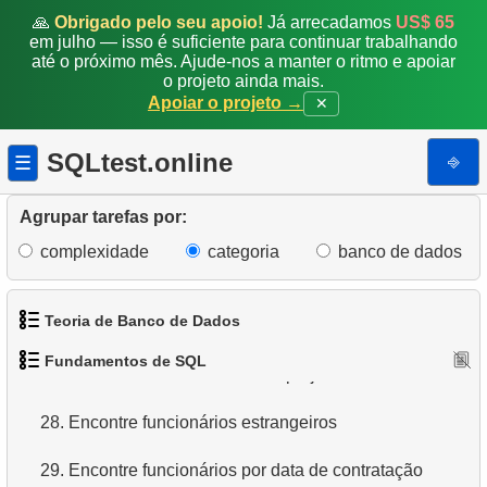
20.
Obtenha a lista ordenada de filmes com condição
🙏
Obrigado pelo seu apoio!
Já arrecadamos
US$ 65
em julho — isso é suficiente para continuar trabalhando
21.
Encontre comédias longas
até o próximo mês. Ajude-nos a manter o ritmo e apoiar
o projeto ainda mais.
Apoiar o projeto →
✕
22.
Selecionar clientes sem a letra "A"
23.
Filmes NC-17 sobre Administração de Banco de
SQLtest.online
⎆
☰
Dados
Agrupar tarefas por:
24.
Filmes sobre cães ou gatos
complexidade
categoria
banco de dados
25.
Obtenha a lista de filmes restritos
Teoria de Banco de Dados
26.
Lista de filmes restritos
Fundamentos de SQL
27.
Funcionários envolvidos no projeto
1.
O que é um Banco de Dados?
28.
Encontre funcionários estrangeiros
2.
O que é SGBD?
29.
Encontre funcionários por data de contratação
3.
O que é SGBDR?