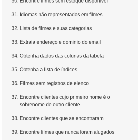
30.
Encontre filmes sem estoque disponível
4.
Como os dados são estruturados em um banco de
31.
Idiomas não representados em filmes
dados relacional?
32.
Lista de filmes e suas categorias
5.
O que é ACID?
33.
Extraia endereço e domínio do email
6.
O que é SQL?
34.
Obtenha dados das colunas da tabela
7.
O que é um subconjunto da linguagem SQL?
35.
Obtenha a lista de índices
8.
O que são comandos DDL?
36.
Filmes sem registros de elenco
9.
O que são comandos DQL?
37.
Encontre clientes cujo primeiro nome é o
10.
Quais são os comandos DML?
sobrenome de outro cliente
11.
O que é índice em SQL?
38.
Encontre clientes que se encontraram
12.
Usando o índice
39.
Encontre filmes que nunca foram alugados