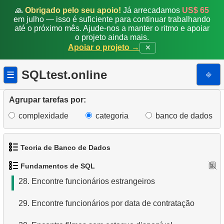
🙏
Obrigado pelo seu apoio!
Já arrecadamos
US$ 65
21.
Encontre comédias longas
em julho — isso é suficiente para continuar trabalhando
até o próximo mês. Ajude-nos a manter o ritmo e apoiar
22.
Selecionar clientes sem a letra "A"
o projeto ainda mais.
Apoiar o projeto →
✕
23.
Filmes NC-17 sobre Administração de Banco de
Dados
SQLtest.online
⎆
☰
24.
Filmes sobre cães ou gatos
Agrupar tarefas por:
25.
Obtenha a lista de filmes restritos
complexidade
categoria
banco de dados
26.
Lista de filmes restritos
Teoria de Banco de Dados
27.
Funcionários envolvidos no projeto
Fundamentos de SQL
1.
O que é um Banco de Dados?
28.
Encontre funcionários estrangeiros
2.
O que é SGBD?
29.
Encontre funcionários por data de contratação
3.
O que é SGBDR?