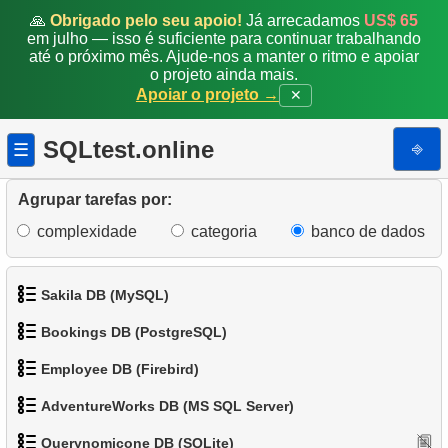
🙏
Obrigado pelo seu apoio!
Já arrecadamos
US$ 65
16.
Pinguins cujo sexo é desconhecido
em julho — isso é suficiente para continuar trabalhando
até o próximo mês. Ajude-nos a manter o ritmo e apoiar
o projeto ainda mais.
17.
Pinguins pesados
Apoiar o projeto →
✕
18.
Pinguins com dados ausentes
SQLtest.online
⎆
☰
19.
Pinguins e Ilhas
Agrupar tarefas por:
20.
Conte os pinguins
complexidade
categoria
banco de dados
21.
Ilha com a menor massa de pinguins
Sakila DB (MySQL)
22.
A ilha mais populosa
Bookings DB (PostgreSQL)
23.
1.
Obtenha os atores
Distribuição de pinguins
Employee DB (Firebird)
1.
Obter dados de aeroportos
24.
2.
Obtenha a lista de nomes de atores
Tabela de estatísticas do Penguin
AdventureWorks DB (MS SQL Server)
1.
Exibir departamentos
2.
Obter uma lista de aeroportos
25.
3.
Lista de filmes ordenada
Espécies comuns de pinguins
Querynomicone DB (SQLite)