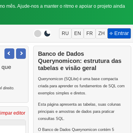
mo mês. Ajude-nos a manter o ritmo e apoiar o projeto ainda
⎆ Entrar
RU
EN
FR
ZH
Banco de Dados
Querynomicon: estrutura das
m que
tabelas e visão geral
Querynomicon (SQLite) é uma base compacta
criada para aprender os fundamentos de SQL com
 direito.
exemplos simples e diretos.
Esta página apresenta as tabelas, suas colunas
principais e amostras de dados para praticar
impar editor
consultas SQL.
O Banco de Dados Querynomicon contém 5