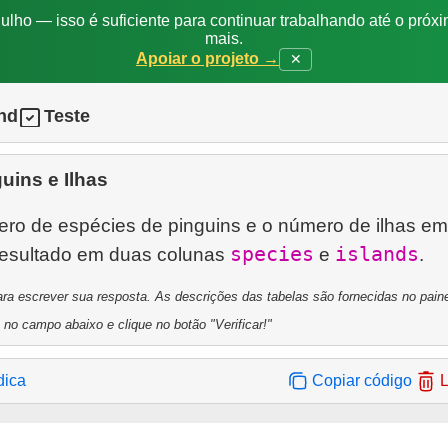
ulho — isso é suficiente para continuar trabalhando até o próxi
mais.
Apoiar o projeto →
✕
nd
Teste
uins e Ilhas
ro de espécies de pinguins e o número de ilhas e
species
islands
resultado em duas colunas
e
ra escrever sua resposta. As descrições das tabelas são fornecidas no painel
 no campo abaixo e clique no botão "Verificar!"
dica
Copiar código
L