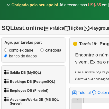
11.
Pinguins de bico médio
🙏
Obrigado pelo seu apoio!
Já arrecadamos
US$ 65
em j
12.
Pinguins de bico pequeno
13.
Pinguins com baixo peso
SQLtest.online
Prática
lições
Playgrou
corporal
Agrupar tarefas por:
14.
Pesquisar por padrão
Ping
Tarefa 19:
complexidade
categoria
15.
Comprimento da nadadeira
Encontre o núme
banco de dados
para taxa de massa
vivem. Exiba o 
corporal
Use a sintaxe SQLite pa
Sakila DB (MySQL)
16.
Pinguins cujo sexo é
Escreva sua solicitação
Bookings DB (PostgreSQL)
desconhecido
1.
Obtenha os atores
Employee DB (Firebird)
17.
Pinguins pesados
Tutorial
Obter 
1.
Obter dados de aeroportos
2.
Obtenha a lista de nomes
AdventureWorks DB (MS SQL
1
de atores
1.
Exibir departamentos
18.
Pinguins com dados
Server)
2.
Obter uma lista de