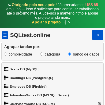
corporal
🙏
Obrigado pelo seu apoio!
Já arrecadamos
US$ 65
em julho — isso é suficiente para continuar trabalhando
16.
Pinguins cujo sexo é desconhecido
até o próximo mês. Ajude-nos a manter o ritmo e apoiar
o projeto ainda mais.
17.
Pinguins pesados
Apoiar o projeto →
✕
18.
Pinguins com dados ausentes
SQLtest.online
⎆
☰
19.
Pinguins e Ilhas
Agrupar tarefas por:
20.
Conte os pinguins
complexidade
categoria
banco de dados
21.
Ilha com a menor massa de pinguins
Sakila DB (MySQL)
22.
A ilha mais populosa
Bookings DB (PostgreSQL)
1.
Obtenha os atores
23.
Distribuição de pinguins
Employee DB (Firebird)
1.
Obter dados de aeroportos
2.
Obtenha a lista de nomes de atores
24.
Tabela de estatísticas do Penguin
AdventureWorks DB (MS SQL Server)
1.
Exibir departamentos
2.
Obter uma lista de aeroportos
3.
Lista de filmes ordenada
Querynomicone DB (SQLite)
25.
Espécies comuns de pinguins