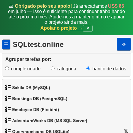
🙏
Obrigado pelo seu apoio!
Já arrecadamos
US$ 65
2.
Nomes dos funcionários
em julho — isso é suficiente para continuar trabalhando
até o próximo mês. Ajude-nos a manter o ritmo e apoiar
o projeto ainda mais.
3.
Organize os pinguins
Apoiar o projeto →
✕
4.
Espécies de pinguins
SQLtest.online
⎆
☰
5.
Pinguins leves
Agrupar tarefas por:
6.
Lista de pinguins
complexidade
categoria
banco de dados
7.
Distribuição dos pinguins por ilhas
Sakila DB (MySQL)
8.
Distribuição Populacional (Pivot)
Bookings DB (PostgreSQL)
9.
Encontre pequenos pinguins
1.
Obtenha os atores
Employee DB (Firebird)
1.
Obter dados de aeroportos
10.
Encontre espécies de pequenos pinguins
2.
Obtenha a lista de nomes de atores
AdventureWorks DB (MS SQL Server)
1.
Exibir departamentos
2.
Obter uma lista de aeroportos
11.
Pinguins de bico médio
3.
Lista de filmes ordenada
Querynomicone DB (SQLite)