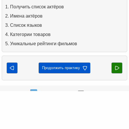
Получить список актёров
Имена актёров
Список языков
Категории товаров
Уникальные рейтинги фильмов
Продолжить практику
support@sqltest.online
Вопросы?
Обращайтесь в наш чат!
Понравился сайт? Поделитесь!
О проекте
Политика конфиденциальности
Книги
© 2023-2025 SQLtest.online