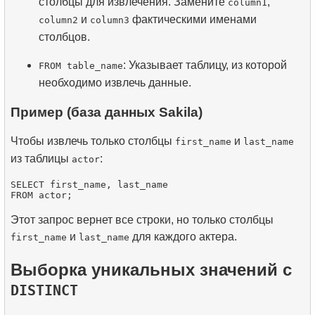
столбцы для извлечения. Замените
,
column1
и
фактическими именами
column2
column3
столбцов.
: Указывает таблицу, из которой
FROM table_name
необходимо извлечь данные.
Пример (база данных Sakila)
Чтобы извлечь только столбцы
и
first_name
last_name
из таблицы
:
actor
SELECT first_name, last_name

Этот запрос вернет все строки, но только столбцы
и
для каждого актера.
first_name
last_name
Выборка уникальных значений с
DISTINCT