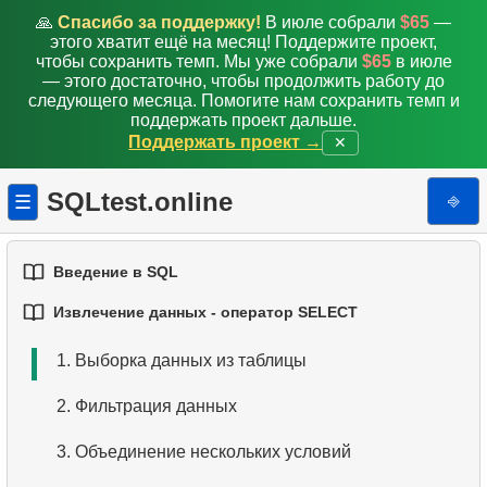
🙏
Спасибо за поддержку!
В июле собрали
$65
—
этого хватит ещё на месяц! Поддержите проект,
чтобы сохранить темп. Мы уже собрали
$65
в июле
— этого достаточно, чтобы продолжить работу до
следующего месяца. Помогите нам сохранить темп и
поддержать проект дальше.
Поддержать проект →
✕
SQLtest.online
⎆
☰
Введение в SQL
Извлечение данных - оператор SELECT
1.
Введение в базы данных
1.
Выборка данных из таблицы
2.
Типы баз данных
2.
Фильтрация данных
3.
Концепции реляционных баз данных
3.
Объединение нескольких условий
4.
Базовые типы данных