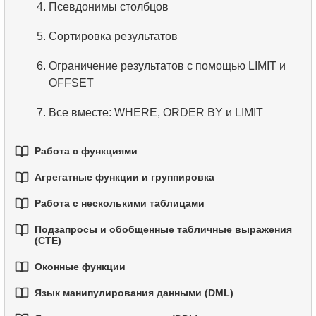
4.
Псевдонимы столбцов
5.
Понимание значений NULL в SQL
5.
Сортировка результатов
6.
Обзор SQL
6.
Ограничение результатов с помощью LIMIT и
OFFSET
7.
Все вместе: WHERE, ORDER BY и LIMIT
Работа с функциями
Агрегатные функции и группировка
1.
Встроенные функции SQL
Работа с несколькими таблицами
1.
Базовые агрегатные функции
2.
Основные строковые функции
Подзапросы и обобщенные табличные выражения
1.
Основы соединений (JOIN) в SQL
2.
Группировка данных
(CTE)
3.
Основные математические функции
2.
INNER JOIN - Соединение совпадающих строк
Оконные функции
3.
Фильтрация агрегированных данных
4.
Функции даты и времени
1.
Введение в подзапросы
Язык манипулирования данными (DML)
3.
LEFT JOIN - Включение всех записей из левой
4.
Условная агрегация
1.
Оконные функции
5.
Условный оператор
2.
Подзапросы в предложении WHERE
таблицы