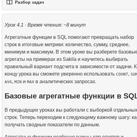
4.
Функции LAG, LEAD, FIRST_VALUE и LAST_VALU
2.
Написание эффективных SQL-запросов
Разбор задач
3.
Временные таблицы
1.
Практическая обработка строк в SQL
обеих таблиц
6.
Применение рекурсивных CTE
3.
Понимание методов оптимизации запросов
4.
Представления (VIEW)
1.
Самый быстрый вариант перелета
2.
Практическое использование функций даты и
6.
CROSS JOIN - Декартово произведение
времени для анализа данных
Урок 4.1 · Время чтения: ~8 минут
5.
Как работает B-tree индекс
2.
Рассчитать среднюю заполняемость рейсов
7.
SELF JOIN - Соединение таблицы с самой собой
Агрегатные функции в SQL помогают превращать набор
4.
Введение в SQL-индексы
3.
Карта мест в самолете
8.
Практические сценарии и методы использования
строк в итоговые метрики: количество, сумму, среднее,
JOIN
минимум и максимум. В этом уроке вы разберете базовы
агрегаты на примерах из Sakila и научитесь выбирать
9.
Алгоритмы JOIN
правильный вариант подсчета в зависимости от задачи. К
концу урока вы сможете уверенно использовать
,
COUNT
SU
10.
Операции над наборами данных
,
и
в аналитических запросах.
AVG
MIN
MAX
Базовые агрегатные функции в SQ
В предыдущих уроках вы работали с выборкой отдельны
строк. Теперь переходим к следующему важному шагу: ка
получать сводные показатели по данным.
Агрегатные функции особенно важны для отчетов и