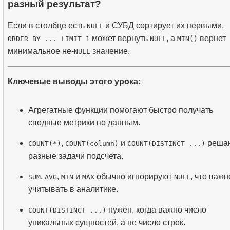
разный результат?
Если в столбце есть
и СУБД сортирует их первыми,
NULL
может вернуть
, а
вернет
ORDER BY ... LIMIT 1
NULL
MIN()
минимальное не-
значение.
NULL
Ключевые выводы этого урока:
Агрегатные функции помогают быстро получать
сводные метрики по данным.
,
и
реша
COUNT(*)
COUNT(column)
COUNT(DISTINCT ...)
разные задачи подсчета.
,
,
и
обычно игнорируют
, что важн
SUM
AVG
MIN
MAX
NULL
учитывать в аналитике.
нужен, когда важно число
COUNT(DISTINCT ...)
уникальных сущностей, а не число строк.