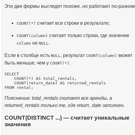
Эти две формы выглядят похоже, но работают по-разном
считает все строки в результате;
COUNT(*)
считает только строки, где значение
COUNT(column)
не
.
column
NULL
Если в столбце есть
, результат
может
NULL
COUNT(column)
быть меньше, чем у
.
COUNT(*)
SELECT

    COUNT(*) AS total_rentals,

    COUNT(return_date) AS returned_rentals

Пояснение: total_rentals считает все аренды, а
returned_rentals только те, где return_date заполнен.
COUNT(DISTINCT ...) — считает уникальные
значения