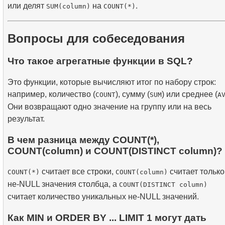
или делят
на
.
SUM(column)
COUNT(*)
Вопросы для собеседования
Что такое агрегатные функции в SQL?
Это функции, которые вычисляют итог по набору строк:
например, количество (
), сумму (
) или среднее (
COUNT
SUM
A
Они возвращают одно значение на группу или на весь
результат.
В чем разница между COUNT(*),
COUNT(column) и COUNT(DISTINCT column)?
считает все строки,
считает только
COUNT(*)
COUNT(column)
не-NULL значения столбца, а
COUNT(DISTINCT column)
считает количество уникальных не-NULL значений.
Как MIN и ORDER BY ... LIMIT 1 могут дать