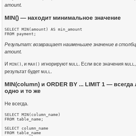
amount.
MIN() — находит минимальное значение
SELECT MIN(amount) AS min_amount

Результат: возвращает наименьшее значение в столб
amount.
И
, и
игнорируют
. Если все значения
,
MIN()
MAX()
NULL
NULL
результат будет
.
NULL
MIN(column) и ORDER BY ... LIMIT 1 — всегда
одно и то же
Не всегда.
SELECT MIN(column_name)

FROM table_name;

SELECT column_name

FROM table_name
