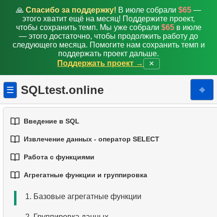
🙏
Спасибо за поддержку!
В июле собрали
$65
—
этого хватит ещё на месяц! Поддержите проект,
чтобы сохранить темп. Мы уже собрали
$65
в июле
— этого достаточно, чтобы продолжить работу до
следующего месяца. Помогите нам сохранить темп и
поддержать проект дальше.
Поддержать проект →
✕
SQLtest.online
⎆
☰
Введение в SQL
Извлечение данных - оператор SELECT
1.
Введение в базы данных
Работа с функциями
1.
Выборка данных из таблицы
2.
Типы баз данных
Агрегатные функции и группировка
1.
Встроенные функции SQL
2.
Фильтрация данных
3.
Концепции реляционных баз данных
1.
Базовые агрегатные функции
2.
Основные строковые функции
3.
Объединение нескольких условий
4.
Базовые типы данных
2.
Группировка данных