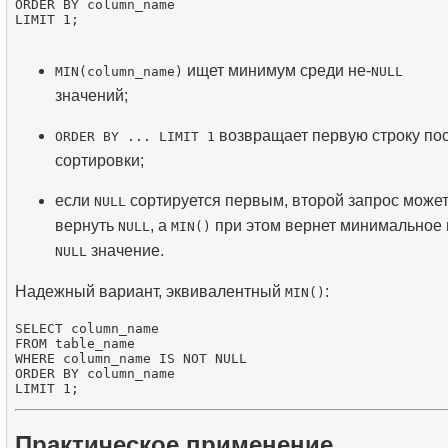
ORDER BY column_name

ищет минимум среди не-
MIN(column_name)
NULL
значений;
возвращает первую строку по
ORDER BY ... LIMIT 1
сортировки;
если
сортируется первым, второй запрос може
NULL
вернуть
, а
при этом вернет минимальное 
NULL
MIN()
значение.
NULL
Надежный вариант, эквивалентный
:
MIN()
SELECT column_name

FROM table_name

WHERE column_name IS NOT NULL

ORDER BY column_name

Практическое применение