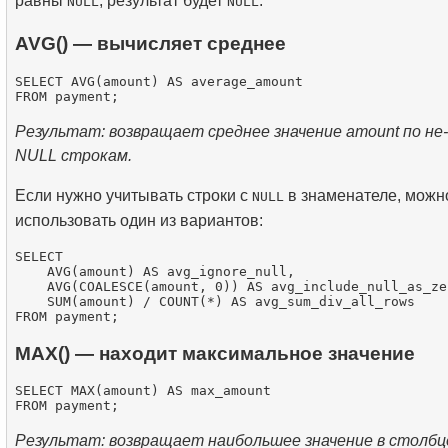
равны
, результат будет
.
NULL
NULL
AVG() — вычисляет среднее
SELECT AVG(amount) AS average_amount

Результат: возвращает среднее значение amount по не-
NULL строкам.
Если нужно учитывать строки с
в знаменателе, можн
NULL
использовать один из вариантов:
SELECT

    AVG(amount) AS avg_ignore_null,

    AVG(COALESCE(amount, 0)) AS avg_include_null_as_zer
    SUM(amount) / COUNT(*) AS avg_sum_div_all_rows

MAX() — находит максимальное значение
SELECT MAX(amount) AS max_amount

Результат: возвращает наибольшее значение в столбц