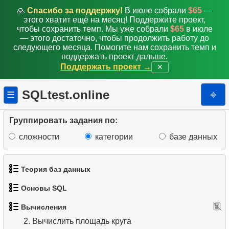
🙏
Спасибо за поддержку!
В июле собрали
$65
—
этого хватит ещё на месяц! Поддержите проект,
чтобы сохранить темп. Мы уже собрали
$65
в июле
— этого достаточно, чтобы продолжить работу до
следующего месяца. Помогите нам сохранить темп и
поддержать проект дальше.
Поддержать проект →
✕
SQLtest.online
⎆
☰
Группировать задания по:
сложности
категории
базе данных
Теория баз данных
Основы SQL
1.
Что такое база данных?
1.
Вычислить длину окружности
Вычисления
1.
Получить список актёров
2.
Что такое DBMS?
2.
Вычислить площадь круга