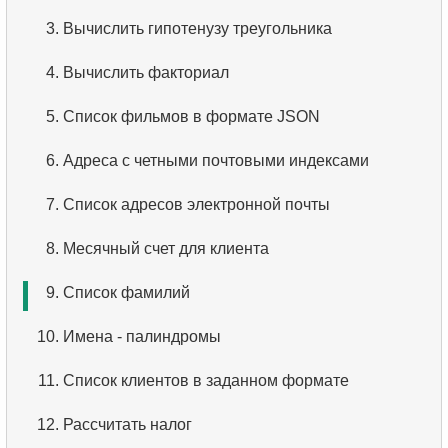
2.
Отсортируйте пингвинов
3.
Что такое RDBMS?
3.
Вычислить гипотенузу треугольника
3.
Адреса без почтового индекса
4.
Как хранятся данные в реляционной базе
4.
Вычислить факториал
данных?
4.
Упорядоченный список языков
5.
Список фильмов в формате JSON
5.
Что такое ACID?
5.
Имена актёров
6.
Адреса с четными почтовыми индексами
6.
Что такое SQL?
6.
Список языков
7.
Список адресов электронной почты
7.
Подмножество языка SQL?
7.
Упорядоченный список фильмов
8.
Месячный счет для клиента
8.
Что такое команды DDL?
8.
Получить список клиентов
9.
Список фамилий
9.
Что такое команды DQL?
9.
Уникальные рейтинги фильмов
10.
Имена - палиндромы
10.
Что такое команды DML?
10.
Пять самых длинных фильмов
11.
Список клиентов в заданном формате
11.
Что такое индекс в SQL?
11.
Первые 10 фильмов по алфавиту
12.
Рассчитать налог
12.
Использование индекса