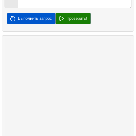
31.
Заполняемость рейсов по тарифу
32.
Медианная зарплата
Выполнить запрос
Проверить!
33.
Найти медианную сумму заказа
34.
Медианная продолжительность фильма
35.
Анализ длины клюва
36.
Анализ длины плавника
37.
Самая частая совместная покупка
38.
Самые популярные товары
39.
Непокупающие клиенты
40.
Средняя задержка продаж