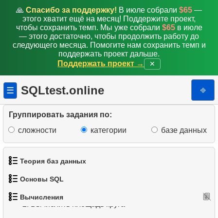
🙏
Спасибо за поддержку!
В июле собрали
$65
—
этого хватит ещё на месяц! Поддержите проект,
чтобы сохранить темп. Мы уже собрали
$65
в июле
— этого достаточно, чтобы продолжить работу до
следующего месяца. Помогите нам сохранить темп и
поддержать проект дальше.
Поддержать проект →
✕
SQLtest.online
⎆
☰
Группировать задания по:
сложности
категории
базе данных
Теория баз данных
Основы SQL
1.
Вычислить длину окружности
1.
Что такое база данных?
Вычисления
1.
2.
Получить список актёров
Вычислить площадь круга
2.
Что такое DBMS?