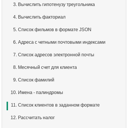
2.
3.
Отсортируйте пингвинов
Вычислить гипотенузу треугольника
3.
Что такое RDBMS?
3.
4.
Адреса без почтового индекса
Вычислить факториал
4.
Как хранятся данные в реляционной базе
данных?
4.
5.
Упорядоченный список языков
Список фильмов в формате JSON
5.
Что такое ACID?
5.
6.
Имена актёров
Адреса с четными почтовыми индексами
6.
Что такое SQL?
6.
7.
Список языков
Список адресов электронной почты
7.
Подмножество языка SQL?
7.
8.
Упорядоченный список фильмов
Месячный счет для клиента
8.
Что такое команды DDL?
8.
9.
Получить список клиентов
Список фамилий
9.
Что такое команды DQL?
10.
9.
Уникальные рейтинги фильмов
Имена - палиндромы
10.
Что такое команды DML?
10.
11.
Список клиентов в заданном формате
Пять самых длинных фильмов
11.
Что такое индекс в SQL?
12.
11.
Первые 10 фильмов по алфавиту
Рассчитать налог
12.
Использование индекса