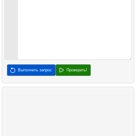
31.
Заполняемость рейсов по тарифу
32.
Медианная зарплата
33.
Найти медианную сумму заказа
34.
Медианная продолжительность фильма
35.
Анализ длины клюва
Выполнить запрос
Проверить!
36.
Анализ длины плавника
37.
Самая частая совместная покупка
38.
Самые популярные товары
39.
Непокупающие клиенты
40.
Средняя задержка продаж