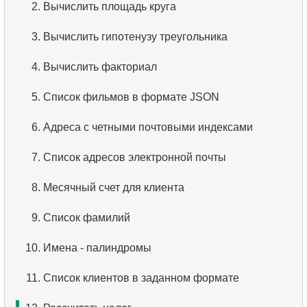
2.
Вычислить площадь круга
2.
Отсортируйте пингвинов
3.
Что такое RDBMS?
3.
Вычислить гипотенузу треугольника
3.
Адреса без почтового индекса
4.
Как хранятся данные в реляционной базе
данных?
4.
Вычислить факториал
4.
Упорядоченный список языков
5.
Что такое ACID?
5.
Список фильмов в формате JSON
5.
Имена актёров
6.
Что такое SQL?
6.
Адреса с четными почтовыми индексами
6.
Список языков
7.
Подмножество языка SQL?
7.
Список адресов электронной почты
7.
Упорядоченный список фильмов
8.
Что такое команды DDL?
8.
Месячный счет для клиента
8.
Получить список клиентов
9.
Что такое команды DQL?
9.
Список фамилий
9.
Уникальные рейтинги фильмов
10.
Что такое команды DML?
10.
Имена - палиндромы
10.
Пять самых длинных фильмов
11.
Что такое индекс в SQL?
11.
Список клиентов в заданном формате
11.
Первые 10 фильмов по алфавиту
12.
Использование индекса