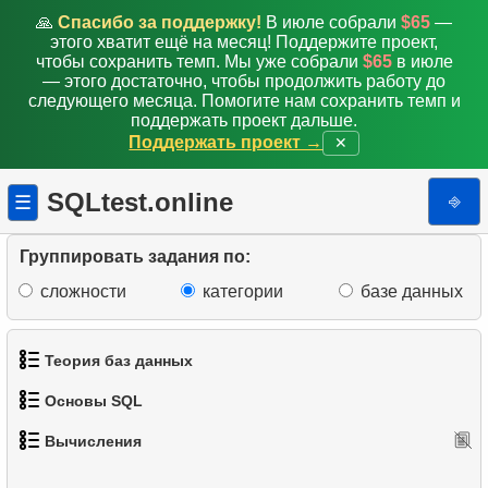
🙏
Спасибо за поддержку!
В июле собрали
$65
—
этого хватит ещё на месяц! Поддержите проект,
чтобы сохранить темп. Мы уже собрали
$65
в июле
— этого достаточно, чтобы продолжить работу до
следующего месяца. Помогите нам сохранить темп и
поддержать проект дальше.
Поддержать проект →
✕
SQLtest.online
⎆
☰
Группировать задания по:
сложности
категории
базе данных
Теория баз данных
Основы SQL
1.
Что такое база данных?
Вычисления
1.
Вычислить длину окружности
1.
Получить список актёров
2.
Что такое DBMS?