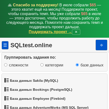
16.
Пингвины, пол которых неизвестен
🙏
Спасибо за поддержку!
В июле собрали
$65
—
этого хватит ещё на месяц! Поддержите проект,
чтобы сохранить темп. Мы уже собрали
$65
в июле
17.
Тяжелые пингвины
— этого достаточно, чтобы продолжить работу до
следующего месяца. Помогите нам сохранить темп и
18.
Пингвины с отсутствующими данными
поддержать проект дальше.
Поддержать проект →
✕
19.
Пингвины и острова
SQLtest.online
⎆
☰
20.
Посчитайте пингвинов
Группировать задания по:
21.
Остров с минимальной массой пингвинов
сложности
категории
базе данных
22.
Самый населённый остров
23.
Распространение пингвинов
База данных Sakila (MySQL)
24.
База данных Bookings (PostgreSQL)
Таблица статистики пингвинов
1.
Получить список актёров
База данных Employee (Firebird)
25.
Распространенные виды пингвинов
1.
Получить данные аэропортов
2.
Имена актёров
База данных AdventureWorks (MS SQL Server)