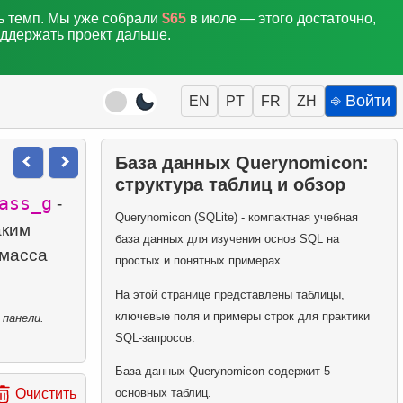
ть темп. Мы уже собрали
$65
в июле — этого достаточно,
оддержать проект дальше.
⎆ Войти
EN
PT
FR
ZH
База данных Querynomicon:
структура таблиц и обзор
ass_g
-
Querynomicon (SQLite) - компактная учебная
аким
база данных для изучения основ SQL на
 масса
простых и понятных примерах.
На этой странице представлены таблицы,
ключевые поля и примеры строк для практики
 панели.
SQL-запросов.
База данных Querynomicon содержит 5
основных таблиц.
Очистить