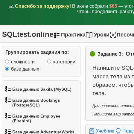
🙏
Спасибо за поддержку!
В июле собрали
$65
— этог
чтобы продолжить работу
SQLtest.online
Практика
Уроки
Песоч
Группировать задания по:
От
Задание 3:
сложности
категории
Напишите SQL-
базе данных
масса тела из
образом, чтоб
База данных Sakila (MySQL)
База данных Bookings
1.
Получить список актёров
(PostgreSQL)
Для написания ответа
Напишите ваш запрос 
База данных Employee
2.
Имена актёров
1.
Получить данные
(Firebird)
аэропортов
3.
Упорядоченный список
Учебник
Подс
База данных AdventureWorks