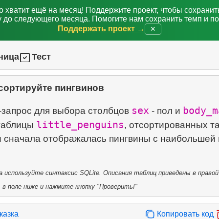
о хватит ещё на месяц! Поддержите проект, чтобы сохрани
 до следующего месяца. Помогите нам сохранить темп и п
Поддержать проект →
✕
ница
Тест
сортируйте пингвинов
sex
body_m
запрос для выбора столбцов
- пол и
little_penguins
 таблицы
, отсортированных т
ы сначала отображалась пингвины с наибольшей
 используйте синтаксис SQLite. Описания таблиц приведены в правой
в поле ниже и нажмите кнопку "Проверить!"
казка
Копировать код