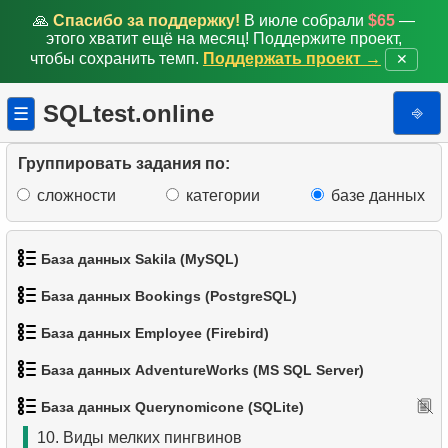
🙏
Спасибо за поддержку!
В июле собрали
$65
—
этого хватит ещё на месяц! Поддержите проект,
1.
Данные отделов
чтобы сохранить темп.
Поддержать проект →
✕
2.
Имена сотрудников
SQLtest.online
⎆
☰
3.
Отсортируйте пингвинов
Группировать задания по:
4.
Виды пингвинов
сложности
категории
базе данных
5.
Выбрать легких пингвинов
База данных Sakila (MySQL)
6.
Список пингвинов
База данных Bookings (PostgreSQL)
7.
Распределение пингвинов по островам
1.
Получить список актёров
База данных Employee (Firebird)
1.
Получить данные аэропортов
8.
Распределение популяции (Pivot)
2.
Имена актёров
База данных AdventureWorks (MS SQL Server)
1.
Список подразделений
2.
Список аэропортов
9.
Найти маленьких пингвинов
3.
Упорядоченный список фильмов
База данных Querynomicone (SQLite)
1.
Категории товаров
2.
Страны, где не используется доллар/евро
3.
Дальнемагистральные самолеты
10.
Виды мелких пингвинов
4.
Первые 10 фильмов по алфавиту