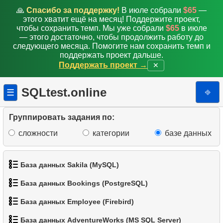
🙏
Спасибо за поддержку!
В июле собрали
$65
—
5.
Выбрать легких пингвинов
этого хватит ещё на месяц! Поддержите проект,
чтобы сохранить темп. Мы уже собрали
$65
в июле
6.
Список пингвинов
— этого достаточно, чтобы продолжить работу до
следующего месяца. Помогите нам сохранить темп и
поддержать проект дальше.
7.
Распределение пингвинов по островам
Поддержать проект →
✕
8.
Распределение популяции (Pivot)
SQLtest.online
⎆
☰
9.
Найти маленьких пингвинов
Группировать задания по:
10.
Виды мелких пингвинов
сложности
категории
базе данных
11.
Пингвины со средним размером клюва
База данных Sakila (MySQL)
12.
Пингвины с маленьким клювом
База данных Bookings (PostgreSQL)
13.
Пингвины с низкой массой тела
1.
Получить список актёров
База данных Employee (Firebird)
1.
Получить данные аэропортов
14.
Поиск по шаблону
2.
Имена актёров
База данных AdventureWorks (MS SQL Server)