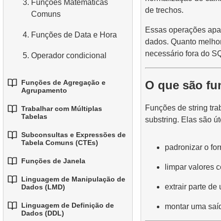
3.
Funções Matemáticas
de trechos.
3.
Combinando Múltiplas
Comuns
4.
Tipos de Dados Básicos
Condições
Essas operações apar
4.
Funções de Data e Hora
5.
Entendendo os Valores
dados. Quanto melhor
4.
Alias para Colunas
NULL no SQL
necessário fora do S
5.
Operador condicional
5.
Ordenando Resultados
6.
Visão Geral do SQL
O que são fu
Funções de Agregação e
6.
Limitando Resultados com
Agrupamento
LIMIT e OFFSET
Funções de string tr
Trabalhar com Múltiplas
1.
Funções Básicas de
7.
Juntando Tudo: WHERE,
Tabelas
substring. Elas são ú
Agregação
ORDER BY e LIMIT
Subconsultas e Expressões de
1.
Fundamentos de JOINs em
Tabela Comuns (CTEs)
2.
Agrupando Dados
padronizar o for
SQL
Funções de Janela
1.
Introdução às
3.
Filtrando Dados Agrupados
limpar valores c
2.
INNER JOIN - Combinando
Subconsultas
Linguagem de Manipulação de
1.
Linhas Correspondentes
Funções de Janela
4.
Agregação condicional
extrair parte de
Dados (LMD)
2.
Subconsultas na Cláusula
3.
2.
LEFT JOIN - Incluindo
Usar ROW_NUMBER,
Linguagem de Definição de
montar uma saída
5.
Agregação avançada
1.
WHERE
A Instrução INSERT INTO
Dados (DDL)
Todos os Registros da
RANK, DENSE_RANK e