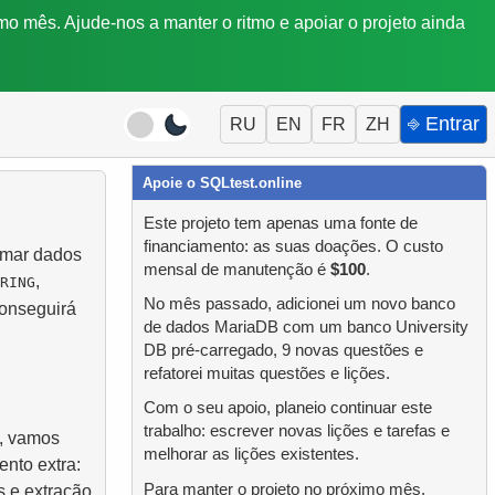
mo mês. Ajude-nos a manter o ritmo e apoiar o projeto ainda
⎆ Entrar
RU
EN
FR
ZH
Apoie o SQLtest.online
Este projeto tem apenas uma fonte de
financiamento: as suas doações. O custo
rmar dados
mensal de manutenção é
$100
.
,
RING
No mês passado, adicionei um novo banco
conseguirá
de dados MariaDB com um banco University
DB pré-carregado, 9 novas questões e
refatorei muitas questões e lições.
Com o seu apoio, planeio continuar este
trabalho: escrever novas lições e tarefas e
a, vamos
melhorar as lições existentes.
nto extra:
Para manter o projeto no próximo mês,
s e extração