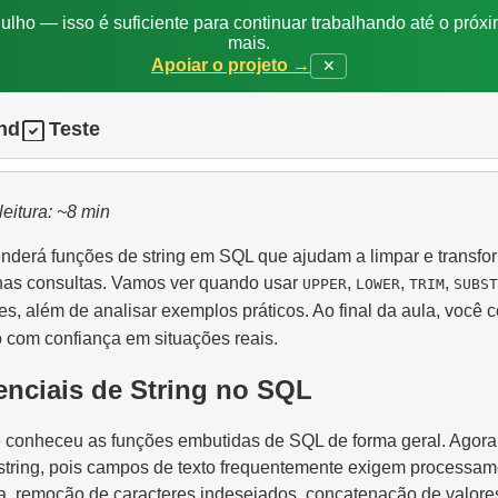
ulho — isso é suficiente para continuar trabalhando até o próxi
mais.
Apoiar o projeto →
✕
nd
Teste
leitura: ~8 min
enderá funções de string em SQL que ajudam a limpar e transfo
 nas consultas. Vamos ver quando usar
,
,
,
UPPER
LOWER
TRIM
SUBST
es, além de analisar exemplos práticos. Ao final da aula, você 
o com confiança em situações reais.
nciais de String no SQL
cê conheceu as funções embutidas de SQL de forma geral. Agor
string, pois campos de texto frequentemente exigem processame
a, remoção de caracteres indesejados, concatenação de valore