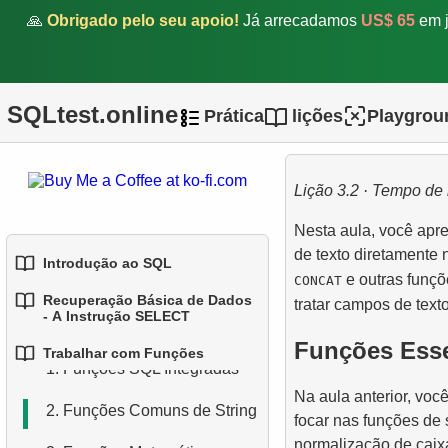
🙏
Obrigado pelo seu apoio!
Já arrecadamos
US$ 65
em j
SQLtest.online
Prática
lições
Playgrou
O projeto é difícil.
Lição 3.2 · Tempo de 
Nesta aula, você apr
de texto diretamente
Introdução ao SQL
e outras funçõ
CONCAT
Recuperação Básica de Dados
tratar campos de text
1.
Introdução a Bases de
- A Instrução SELECT
Dados
Funções Esse
Trabalhar com Funções
1.
Selecionando Dados de
1.
Funções SQL Integradas
2.
Tipos de Bases de Dados
uma Tabela
Na aula anterior, vo
2.
Funções Comuns de String
3.
Conceitos de Bases de
focar nas funções de 
2.
Filtragem de Dados
Dados Relacionais
normalização de caix