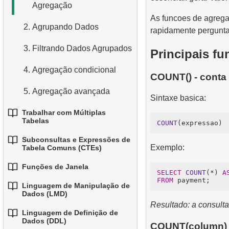
Agregação
3.
Combinando Múltiplas
4.
3.
Tipos de Dados Básicos
Funções Matemáticas
As funcoes de agrega
Condições
2.
Agrupando Dados
Comuns
rapidamente perguntas
5.
Entendendo os Valores
4.
Alias para Colunas
3.
Filtrando Dados Agrupados
4.
NULL no SQL
Funções de Data e Hora
Principais f
5.
Ordenando Resultados
4.
Agregação condicional
6.
5.
Visão Geral do SQL
Operador condicional
COUNT() - conta 
6.
Limitando Resultados com
5.
Agregação avançada
Sintaxe basica:
LIMIT e OFFSET
Trabalhar com Múltiplas
7.
Juntando Tudo: WHERE,
Tabelas
COUNT
ORDER BY e LIMIT
Subconsultas e Expressões de
1.
Fundamentos de JOINs em
Exemplo:
Tabela Comuns (CTEs)
SQL
Funções de Janela
1.
Introdução às
SELECT
COUNT
(*) 
A
2.
INNER JOIN - Combinando
FROM
Subconsultas
Linguagem de Manipulação de
1.
Linhas Correspondentes
Funções de Janela
Dados (LMD)
2.
Subconsultas na Cláusula
Resultado: a consulta
3.
2.
LEFT JOIN - Incluindo
Usar ROW_NUMBER,
Linguagem de Definição de
1.
WHERE
A Instrução INSERT INTO
Dados (DDL)
Todos os Registros da
RANK, DENSE_RANK e
COUNT(column) 