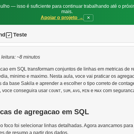
ulho — isso é suficiente para continuar trabalhando até o próxi
mais.
Apoiar o projeto →
✕
nd
Teste
leitura: ~8 minutos
cao em SQL transformam conjuntos de linhas em metricas de 
dia, minimo e maximo. Nesta aula, voce vai praticar os agrega
da base Sakila e aprender a escolher o tipo correto de conta
l, voce conseguira usar
,
,
,
e
com seguranc
COUNT
SUM
AVG
MIN
MAX
icas de agregacao em SQL
 o foco foi selecionar linhas detalhadas. Agora avancamos par
res de resumo a partir dos dados.