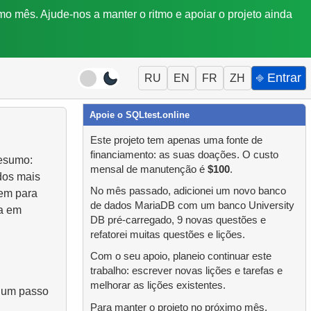
mo mês. Ajude-nos a manter o ritmo e apoiar o projeto ainda
⎆ Entrar
RU
EN
FR
ZH
Apoie o SQLtest.online
Este projeto tem apenas uma fonte de
financiamento: as suas doações. O custo
resumo:
mensal de manutenção é
$100
.
dos mais
No mês passado, adicionei um novo banco
gem para
de dados MariaDB com um banco University
a em
DB pré-carregado, 9 novas questões e
refatorei muitas questões e lições.
Com o seu apoio, planeio continuar este
trabalho: escrever novas lições e tarefas e
melhorar as lições existentes.
a um passo
Para manter o projeto no próximo mês,