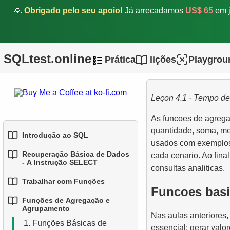
🙏
Obrigado pelo seu apoio!
Já arrecadamos
US$ 65
em j
SQLtest.online
Prática
lições
Playgrou
O projeto é difícil.
Leçon 4.1 · Tempo de 
As funcoes de agrega
quantidade, soma, me
Introdução ao SQL
usados com exemplos 
Recuperação Básica de Dados
cada cenario. Ao fina
1.
Introdução a Bases de
- A Instrução SELECT
consultas analiticas.
Dados
Trabalhar com Funções
1.
Selecionando Dados de
Funcoes bas
2.
Tipos de Bases de Dados
uma Tabela
Funções de Agregação e
1.
Funções SQL Integradas
Agrupamento
3.
Conceitos de Bases de
Nas aulas anteriores,
2.
Filtragem de Dados
1.
Funções Básicas de
2.
Dados Relacionais
Funções Comuns de String
essencial: gerar valo