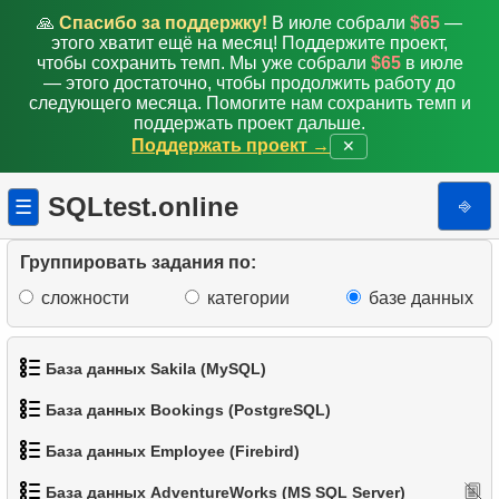
🙏
Спасибо за поддержку!
В июле собрали
$65
—
этого хватит ещё на месяц! Поддержите проект,
чтобы сохранить темп. Мы уже собрали
$65
в июле
— этого достаточно, чтобы продолжить работу до
следующего месяца. Помогите нам сохранить темп и
поддержать проект дальше.
Поддержать проект →
✕
SQLtest.online
⎆
☰
Группировать задания по:
сложности
категории
базе данных
База данных Sakila (MySQL)
База данных Bookings (PostgreSQL)
1.
Получить список актёров
1.
Категории товаров
База данных Employee (Firebird)
1.
Получить данные аэропортов
2.
Имена актёров
2.
Список товаров
База данных AdventureWorks (MS SQL Server)