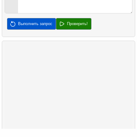
52.
Анализ квартальных доходов
35.
Создание таблицы пингвинов
53.
Страны с наибольшим количеством клиентов
36.
Объединение списков пингвинов
Выполнить запрос
Проверить!
54.
Выбрать фильмы по описанию
37.
Список уникальных пингвинов
55.
Самые активные клиенты
38.
Исключение маленьких пингвинов
56.
Создать таблицу дат
57.
Подсчитать количество выходных дней в месяце
58.
Вычислить факториал
59.
Среднее время простоя диска
60.
Распределение фильмов по категориям
61.
Среднее время активности клиента