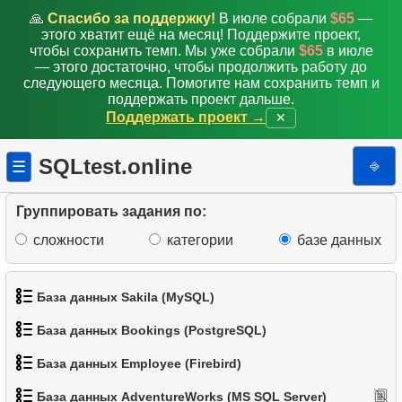
9.
Список уникальных клиентов
🙏
Спасибо за поддержку!
В июле собрали
$65
—
этого хватит ещё на месяц! Поддержите проект,
10.
Дубликаты Email
чтобы сохранить темп. Мы уже собрали
$65
в июле
— этого достаточно, чтобы продолжить работу до
11.
Количество цветов в категории продуктов
следующего месяца. Помогите нам сохранить темп и
поддержать проект дальше.
Поддержать проект →
✕
12.
Крупнейшие штаты по численности населения
13.
Список подкатегорий
SQLtest.online
⎆
☰
14.
Список категорий
Группировать задания по:
15.
Список корневых категорий
сложности
категории
базе данных
16.
Количество под-категорий
База данных Sakila (MySQL)
17.
Каталог товаров
База данных Bookings (PostgreSQL)
1.
Получить список актёров
18.
Распределение продуктов по категориям
База данных Employee (Firebird)
1.
Получить данные аэропортов
2.
Имена актёров
База данных AdventureWorks (MS SQL Server)
19.
Большие категории