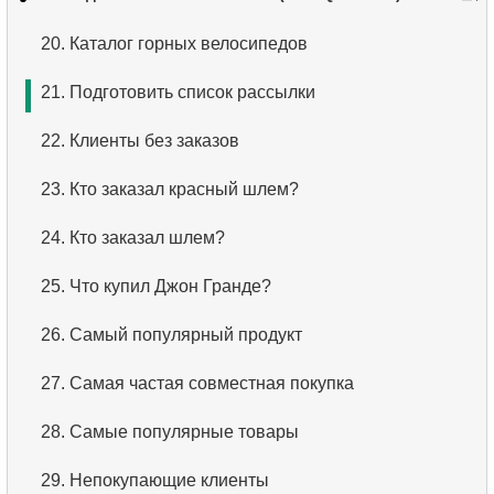
1.
Список подразделений
2.
Список аэропортов
3.
Упорядоченный список фильмов
20.
Каталог горных велосипедов
2.
Страны, где не используется доллар/евро
3.
Дальнемагистральные самолеты
4.
Первые 10 фильмов по алфавиту
21.
Подготовить список рассылки
3.
Список под-отделов (JOIN)
4.
Список самолетов Boeing
5.
Третья страница списка фильмов
22.
Клиенты без заказов
4.
Показать список под-отделов
5.
Список рейсов из Домодедово
6.
Отсортировать фильмы по нескольким полям
23.
Кто заказал красный шлем?
5.
Список иностранных сотрудников
6.
Список самолётов из Домодедово
7.
Самый длинный фильм
24.
Кто заказал шлем?
6.
Выбрать сотрудников отдела
7.
Получить бронирования по дате
8.
Длинные фильмы
25.
Что купил Джон Гранде?
7.
Найти зарплату сотрудника
8.
Анализ использования самолётов
9.
Длинные комедии
26.
Самый популярный продукт
8.
Сотрудники с высокой зарплатой
9.
Типы тарифов
10.
Классические фильмы
27.
Самая частая совместная покупка
9.
Сотрудники с зарплатой выше средней
10.
Самолеты без Бизнес-класса
11.
Поиск актеров по имени
28.
Самые популярные товары
10.
Поиск отдела
11.
Самолеты с полными тарифными условиями
12.
Повторяющиеся имена актёров
29.
Непокупающие клиенты