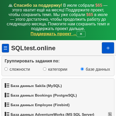
🙏
Спасибо за поддержку!
В июле собрали
$65
—
6.
Выбрать клиентов с чётными номерами
этого хватит ещё на месяц! Поддержите проект,
чтобы сохранить темп. Мы уже собрали
$65
в июле
— этого достаточно, чтобы продолжить работу до
7.
Поиск клиентов по префиксу телефона
следующего месяца. Помогите нам сохранить темп и
поддержать проект дальше.
8.
Получить дубликаты телефонных номеров
Поддержать проект →
✕
9.
Список уникальных клиентов
SQLtest.online
⎆
☰
10.
Дубликаты Email
Группировать задания по:
11.
Количество цветов в категории продуктов
сложности
категории
базе данных
12.
Крупнейшие штаты по численности населения
База данных Sakila (MySQL)
13.
Список подкатегорий
База данных Bookings (PostgreSQL)
1.
Получить список актёров
14.
Список категорий
База данных Employee (Firebird)
1.
Получить данные аэропортов
2.
Имена актёров
15.
Список корневых категорий
База данных AdventureWorks (MS SQL Server)