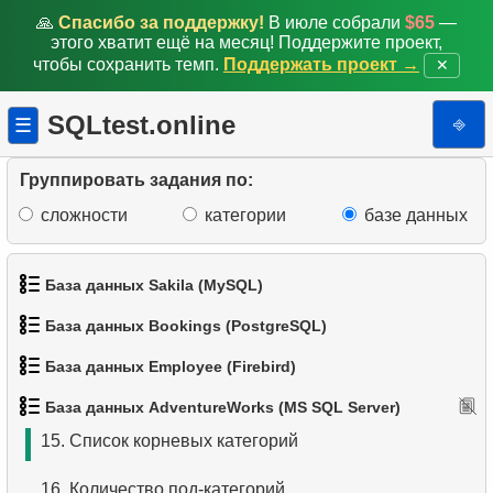
6.
Выбрать клиентов с чётными номерами
🙏
Спасибо за поддержку!
В июле собрали
$65
—
этого хватит ещё на месяц! Поддержите проект,
7.
Поиск клиентов по префиксу телефона
чтобы сохранить темп.
Поддержать проект →
✕
8.
Получить дубликаты телефонных номеров
SQLtest.online
⎆
☰
9.
Список уникальных клиентов
Группировать задания по:
10.
Дубликаты Email
сложности
категории
базе данных
11.
Количество цветов в категории продуктов
База данных Sakila (MySQL)
12.
Крупнейшие штаты по численности населения
База данных Bookings (PostgreSQL)
1.
Получить список актёров
13.
Список подкатегорий
База данных Employee (Firebird)
1.
Получить данные аэропортов
2.
Имена актёров
14.
Список категорий
База данных AdventureWorks (MS SQL Server)
1.
Список подразделений
2.
Список аэропортов
3.
Упорядоченный список фильмов
15.
Список корневых категорий
2.
Страны, где не используется доллар/евро
3.
Дальнемагистральные самолеты
4.
Первые 10 фильмов по алфавиту
16.
Количество под-категорий