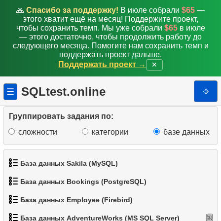
11.
Количество цветов в категории продуктов
🙏
Спасибо за поддержку!
В июле собрали
$65
—
этого хватит ещё на месяц! Поддержите проект,
12.
Крупнейшие штаты по численности населения
чтобы сохранить темп. Мы уже собрали
$65
в июле
— этого достаточно, чтобы продолжить работу до
следующего месяца. Помогите нам сохранить темп и
13.
Список подкатегорий
поддержать проект дальше.
Поддержать проект →
✕
14.
Список категорий
SQLtest.online
⎆
☰
15.
Список корневых категорий
16.
Количество под-категорий
Группировать задания по:
сложности
категории
базе данных
17.
Каталог товаров
18.
Распределение продуктов по категориям
База данных Sakila (MySQL)
19.
Большие категории
База данных Bookings (PostgreSQL)
1.
Получить список актёров
База данных Employee (Firebird)
20.
Каталог горных велосипедов
1.
Получить данные аэропортов
2.
Имена актёров
База данных AdventureWorks (MS SQL Server)