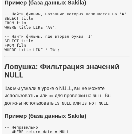
Пример (база данных Sakila)
-- Найти фильмы, название которых начинается на 'A'

SELECT title

FROM film

WHERE title LIKE 'A%';

-- Найти фильмы, где вторая буква 'I'

SELECT title

FROM film

Ловушка: Фильтрация значений
NULL
Как мы узнали в уроке о NULL, вы не можете
использовать
или
для проверки на
. Вы
=
<>
NULL
должны использовать
или
.
IS NULL
IS NOT NULL
Пример (база данных Sakila)
-- Неправильно

-- WHERE return_date = NULL
