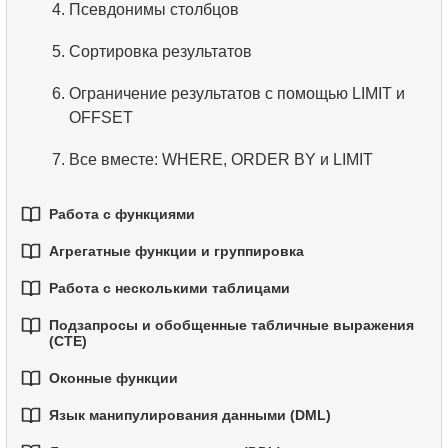
4.
Псевдонимы столбцов
5.
Понимание значений NULL в SQL
5.
Сортировка результатов
6.
Обзор SQL
6.
Ограничение результатов с помощью LIMIT и
OFFSET
7.
Все вместе: WHERE, ORDER BY и LIMIT
Работа с функциями
Агрегатные функции и группировка
1.
Встроенные функции SQL
Работа с несколькими таблицами
1.
Базовые агрегатные функции
2.
Основные строковые функции
Подзапросы и обобщенные табличные выражения
1.
Основы соединений (JOIN) в SQL
2.
Группировка данных
(CTE)
3.
Основные математические функции
2.
INNER JOIN - Соединение совпадающих строк
Оконные функции
3.
Фильтрация агрегированных данных
4.
Функции даты и времени
1.
Введение в подзапросы
Язык манипулирования данными (DML)
3.
LEFT JOIN - Включение всех записей из левой
4.
Условная агрегация
1.
Оконные функции
5.
Условный оператор
2.
Подзапросы в предложении WHERE
таблицы