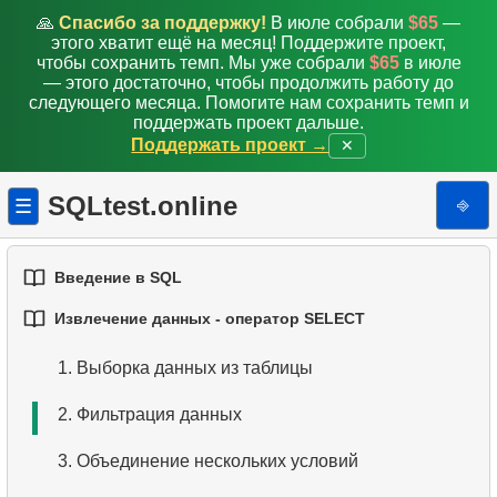
🙏
Спасибо за поддержку!
В июле собрали
$65
—
этого хватит ещё на месяц! Поддержите проект,
чтобы сохранить темп. Мы уже собрали
$65
в июле
— этого достаточно, чтобы продолжить работу до
следующего месяца. Помогите нам сохранить темп и
поддержать проект дальше.
Поддержать проект →
✕
SQLtest.online
⎆
☰
Введение в SQL
Извлечение данных - оператор SELECT
1.
Введение в базы данных
1.
Выборка данных из таблицы
2.
Типы баз данных
2.
Фильтрация данных
3.
Концепции реляционных баз данных
3.
Объединение нескольких условий
4.
Базовые типы данных