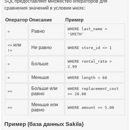
SQL предоставляет множество операторов для
сравнения значений в условии
:
WHERE
Оператор
Описание
Пример
WHERE last_name =
Равно
=
'SMITH'
или
<>
Не равно
WHERE store_id <> 1
!=
WHERE rental_rate >
Больше
>
2.99
Меньше
<
WHERE length < 60
Больше или
WHERE replacement_cost
>=
равно
>= 20.00
Меньше или
<=
WHERE amount <= 5.00
равно
Пример (база данных Sakila)