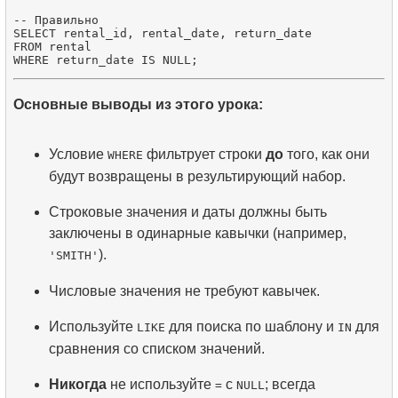
-- Правильно

SELECT rental_id, rental_date, return_date

FROM rental

Основные выводы из этого урока:
Условие
фильтрует строки
до
того, как они
WHERE
будут возвращены в результирующий набор.
Строковые значения и даты должны быть
заключены в одинарные кавычки (например,
).
'SMITH'
Числовые значения не требуют кавычек.
Используйте
для поиска по шаблону и
для
LIKE
IN
сравнения со списком значений.
Никогда
не используйте
с
; всегда
=
NULL