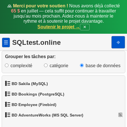
10.
Emails en double
🙏
Merci pour votre soutien !
Nous avons déjà collecté
65 $
en juillet — cela suffit pour continuer à travailler
jusqu'au mois prochain. Aidez-nous à maintenir le
11.
Compter les couleurs par catégorie de produit
rythme et à soutenir le projet davantage.
Soutenir le projet →
✕
12.
États les plus peuplés
SQLtest.online
13.
Liste des sous-catégories
⎆
☰
14.
Liste des catégories
Grouper les tâches par:
complexité
catégorie
base de données
15.
Liste des catégories racines
16.
Nombre de sous-catégories
BD Sakila (MySQL)
17.
Catalogue des produits
BD Bookings (PostgreSQL)
1.
Obtenir les acteurs
18.
Répartition des produits par catégorie
BD Employee (Firebird)
1.
Données des aéroports
2.
Obtenir la liste des noms d'acteurs
BD AdventureWorks (MS SQL Server)
19.
Grandes catégories
1.
Afficher les départements
2.
Liste des aéroports par ville
3.
Liste de films triée