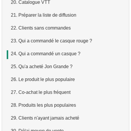
20.
Catalogue VTT
2.
Trouver les pays hors Dollar/Euro
3.
Avions long-courriers
4.
Dix premiers films par ordre alphabétique
21.
Préparer la liste de diffusion
3.
Liste des sous-départements (JOIN)
4.
Avions Boeing
5.
Liste des films — troisième page
22.
Clients sans commandes
4.
Obtenir la liste des sous-départements
5.
Vols de Domodedovo
6.
Obtenir une liste de films triée par plusieurs champs
23.
Qui a commandé le casque rouge ?
5.
Trouver les employés étrangers
6.
Avions ayant décollé de Domodedovo
7.
Obtenir le film le plus long
24.
Qui a commandé un casque ?
6.
Trouver les employés par département
7.
Obtenir les réservations par date
8.
Trouver les films longs
25.
Qu'a acheté Jon Grande ?
7.
Trouver le salaire de l'employé
8.
Analyse d'utilisation des avions
9.
Trouver les comédies longues
26.
Le produit le plus populaire
8.
Employés avec salaires élevés
9.
Types de tarifs
10.
Films classiques
27.
Co-achat le plus fréquent
9.
Employés avec un salaire supérieur à la moyenne
10.
Avions sans classe Affaires
11.
Acteurs par prénom
28.
Produits les plus populaires
10.
Trouver le département
11.
Avions avec des conditions tarifaires complètes
12.
Prénoms d'acteurs en double
29.
Clients n'ayant jamais acheté
11.
Employés impliqués dans le projet
12.
Nombre de sièges par classe
13.
Trouver le nom de famille le plus courant parmi les
30.
Délai moyen de vente