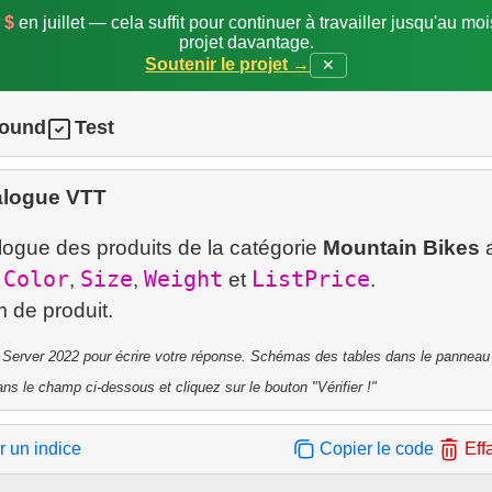
 $
en juillet — cela suffit pour continuer à travailler jusqu'au mo
projet davantage.
Soutenir le projet →
✕
round
Test
alogue VTT
logue des produits de la catégorie
Mountain Bikes
a
Color
Size
Weight
ListPrice
,
,
,
et
.
 Server 2022 pour écrire votre réponse. Schémas des tables dans le panneau 
ns le champ ci-dessous et cliquez sur le bouton "Vérifier !"
r un indice
Copier le code
Eff