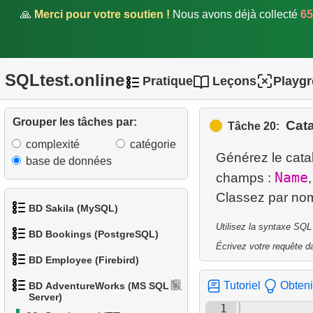
catégorie de produit
🙏
Merci pour votre soutien !
Nous avons déjà collecté
65
12.
États les plus peuplés
13.
Liste des sous-catégories
SQLtest.online
Pratique
Leçons
Playg
14.
Liste des catégories
Grouper les tâches par:
Cat
Tâche 20:
15.
Liste des catégories
complexité
catégorie
racines
Générez le cata
base de données
Name
champs :
16.
Nombre de sous-catégories
17.
Catalogue des produits
BD Sakila (MySQL)
Utilisez la syntaxe SQL
BD Bookings (PostgreSQL)
18.
Répartition des produits par
1.
Obtenir les acteurs
Écrivez votre requête da
catégorie
BD Employee (Firebird)
1.
Données des aéroports
2.
Obtenir la liste des noms
Tutoriel
Obteni
19.
BD AdventureWorks (MS SQL
Grandes catégories
d'acteurs
1.
Afficher les départements
Server)
2.
Liste des aéroports par ville
1