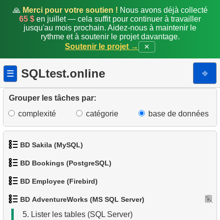
🙏
Merci pour votre soutien !
Nous avons déjà collecté
65 $
en juillet — cela suffit pour continuer à travailler
jusqu'au mois prochain. Aidez-nous à maintenir le
rythme et à soutenir le projet davantage.
Soutenir le projet →
✕
SQLtest.online
⎆
☰
Grouper les tâches par:
complexité
catégorie
base de données
1.
Catégories de produits
BD Sakila (MySQL)
2.
Liste des produits
BD Bookings (PostgreSQL)
1.
Obtenir les acteurs
3.
Liste filtrée des produits
BD Employee (Firebird)
1.
Données des aéroports
2.
Obtenir la liste des noms d'acteurs
4.
Dix produits les plus lourds
BD AdventureWorks (MS SQL Server)
1.
Afficher les départements
2.
Liste des aéroports par ville
3.
Liste de films triée
5.
Lister les tables (SQL Server)