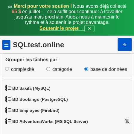
9.
Obtenir la liste des clients uniques
🙏
Merci pour votre soutien !
Nous avons déjà collecté
65 $
en juillet — cela suffit pour continuer à travailler
jusqu'au mois prochain. Aidez-nous à maintenir le
10.
Emails en double
rythme et à soutenir le projet davantage.
Soutenir le projet →
✕
11.
Compter les couleurs par catégorie de produit
SQLtest.online
⎆
12.
États les plus peuplés
☰
13.
Liste des sous-catégories
Grouper les tâches par:
complexité
catégorie
base de données
14.
Liste des catégories
15.
Liste des catégories racines
BD Sakila (MySQL)
16.
Nombre de sous-catégories
BD Bookings (PostgreSQL)
1.
Obtenir les acteurs
17.
Catalogue des produits
BD Employee (Firebird)
1.
Données des aéroports
2.
Obtenir la liste des noms d'acteurs
BD AdventureWorks (MS SQL Server)
18.
Répartition des produits par catégorie
1.
Afficher les départements
2.
Liste des aéroports par ville
3.
Liste de films triée