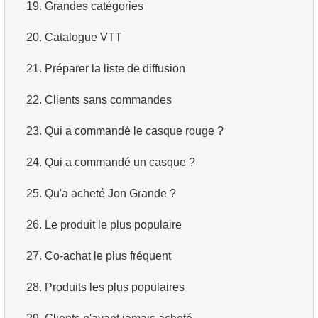
19.
Grandes catégories
2.
Trouver les pays hors Dollar/Euro
3.
Avions long-courriers
4.
Dix premiers films par ordre alphabétique
20.
Catalogue VTT
3.
Liste des sous-départements (JOIN)
4.
Avions Boeing
5.
Liste des films — troisième page
21.
Préparer la liste de diffusion
4.
Obtenir la liste des sous-départements
5.
Vols de Domodedovo
6.
Obtenir une liste de films triée par plusieurs champs
22.
Clients sans commandes
5.
Trouver les employés étrangers
6.
Avions ayant décollé de Domodedovo
7.
Obtenir le film le plus long
23.
Qui a commandé le casque rouge ?
6.
Trouver les employés par département
7.
Obtenir les réservations par date
8.
Trouver les films longs
24.
Qui a commandé un casque ?
7.
Trouver le salaire de l'employé
8.
Analyse d'utilisation des avions
9.
Trouver les comédies longues
25.
Qu'a acheté Jon Grande ?
8.
Employés avec salaires élevés
9.
Types de tarifs
10.
Films classiques
26.
Le produit le plus populaire
9.
Employés avec un salaire supérieur à la moyenne
10.
Avions sans classe Affaires
11.
Acteurs par prénom
27.
Co-achat le plus fréquent
10.
Trouver le département
11.
Avions avec des conditions tarifaires complètes
12.
Prénoms d'acteurs en double
28.
Produits les plus populaires
11.
Employés impliqués dans le projet
12.
Nombre de sièges par classe
13.
Trouver le nom de famille le plus courant parmi les