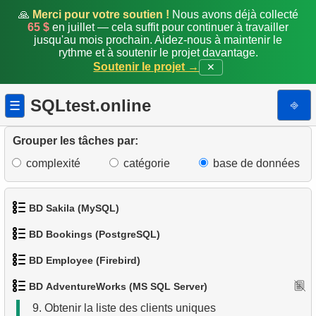
🙏
Merci pour votre soutien !
Nous avons déjà collecté
65 $
en juillet — cela suffit pour continuer à travailler
jusqu'au mois prochain. Aidez-nous à maintenir le
rythme et à soutenir le projet davantage.
1.
Catégories de produits
Soutenir le projet →
✕
2.
Liste des produits
SQLtest.online
⎆
☰
3.
Liste filtrée des produits
Grouper les tâches par:
4.
Dix produits les plus lourds
complexité
catégorie
base de données
5.
Lister les tables (SQL Server)
BD Sakila (MySQL)
6.
Trouver les clients avec des IDs pairs
BD Bookings (PostgreSQL)
1.
Obtenir les acteurs
7.
Trouver les clients par préfixe téléphonique
BD Employee (Firebird)
1.
Données des aéroports
2.
Obtenir la liste des noms d'acteurs
8.
Trouver les numéros de téléphone en double
BD AdventureWorks (MS SQL Server)
1.
Afficher les départements
2.
Liste des aéroports par ville
3.
Liste de films triée
9.
Obtenir la liste des clients uniques