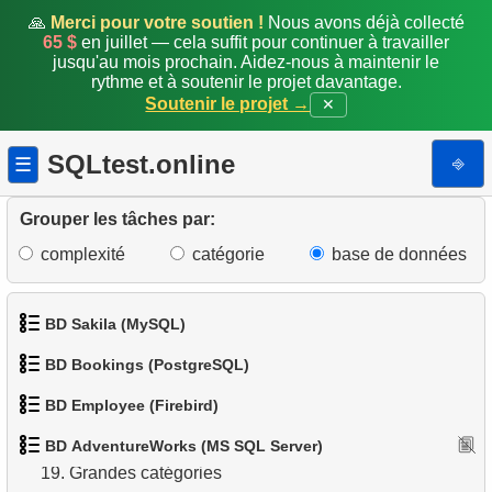
🙏
Merci pour votre soutien !
Nous avons déjà collecté
10.
Emails en double
65 $
en juillet — cela suffit pour continuer à travailler
jusqu'au mois prochain. Aidez-nous à maintenir le
rythme et à soutenir le projet davantage.
11.
Compter les couleurs par catégorie de produit
Soutenir le projet →
✕
12.
États les plus peuplés
SQLtest.online
⎆
☰
13.
Liste des sous-catégories
Grouper les tâches par:
14.
Liste des catégories
complexité
catégorie
base de données
15.
Liste des catégories racines
BD Sakila (MySQL)
16.
Nombre de sous-catégories
BD Bookings (PostgreSQL)
17.
Catalogue des produits
1.
Obtenir les acteurs
BD Employee (Firebird)
1.
Données des aéroports
18.
Répartition des produits par catégorie
2.
Obtenir la liste des noms d'acteurs
BD AdventureWorks (MS SQL Server)
1.
Afficher les départements
2.
Liste des aéroports par ville
19.
Grandes catégories
3.
Liste de films triée